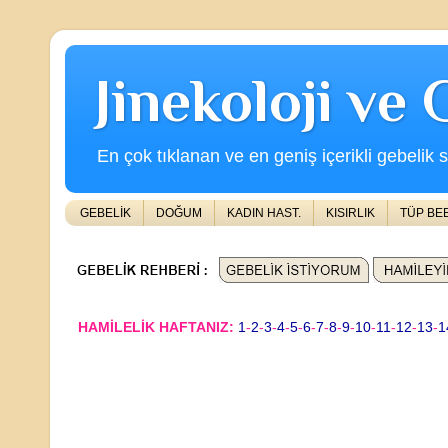
Jinekoloji ve
En çok tıklanan ve en geniş içerikli gebelik s
GEBELİK
DOĞUM
KADIN HAST.
KISIRLIK
TÜP BE
HAMİLELİK HAFTANIZ:
1
-
2
-
3
-
4
-
5
-
6
-
7
-
8
-
9
-
10
-
11
-
12
-
13
-
1