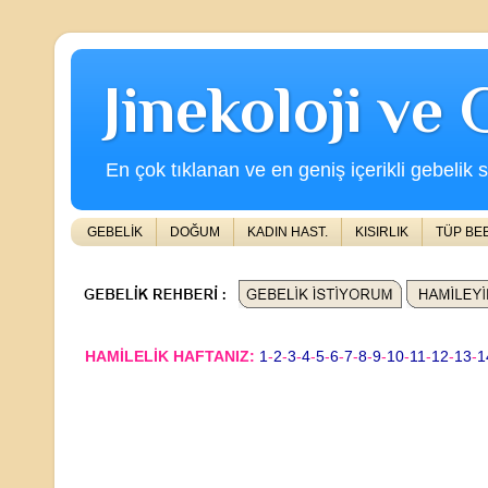
Jinekoloji ve
En çok tıklanan ve en geniş içerikli gebelik s
GEBELİK
DOĞUM
KADIN HAST.
KISIRLIK
TÜP BE
HAMİLELİK HAFTANIZ:
1
-
2
-
3
-
4
-
5
-
6
-
7
-
8
-
9
-
10
-
11
-
12
-
13
-
1