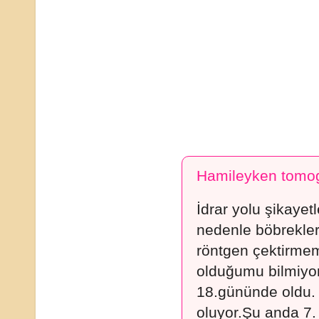
Hamileyken tomogr
İdrar yolu şikaye
nedenle böbrekler 
röntgen çektirme
olduğumu bilmiyor
18.gününde oldu.
oluyor.Şu anda 7.