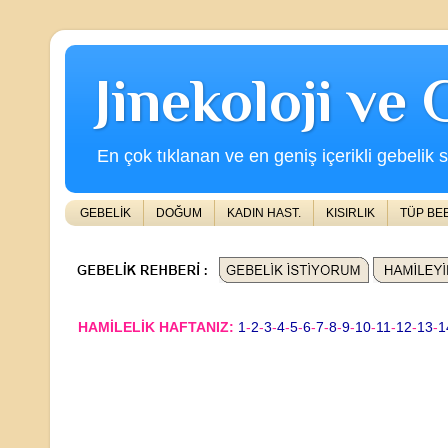
Jinekoloji ve
En çok tıklanan ve en geniş içerikli gebelik s
GEBELİK
DOĞUM
KADIN HAST.
KISIRLIK
TÜP BE
HAMİLELİK HAFTANIZ:
1
-
2
-
3
-
4
-
5
-
6
-
7
-
8
-
9
-
10
-
11
-
12
-
13
-
1