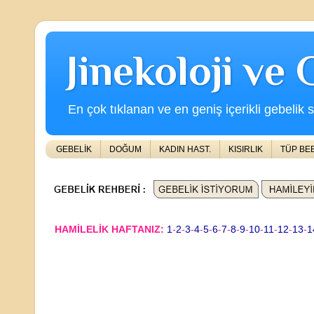
Jinekoloji ve
En çok tıklanan ve en geniş içerikli gebelik s
GEBELİK
DOĞUM
KADIN HAST.
KISIRLIK
TÜP BE
HAMİLELİK HAFTANIZ:
1
-
2
-
3
-
4
-
5
-
6
-
7
-
8
-
9
-
10
-
11
-
12
-
13
-
1