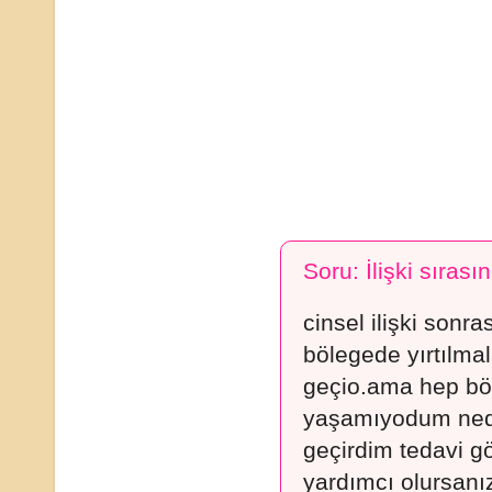
Soru: İlişki sırası
cinsel ilişki sonr
bölegede yırtılma
geçio.ama hep böy
yaşamıyodum neden
geçirdim tedavi 
yardımcı olursanı