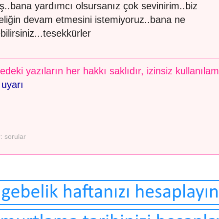
ş..bana yardımcı olsursanız çok sevinirim..biz
eliğin devam etmesini istemiyoruz..bana ne
ilirsiniz...tesekkürler
edeki yazıların her hakkı saklıdır, izinsiz kullanıla
 uyarı
r:
sorular