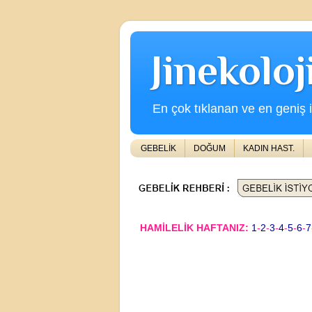
Jinekolo
En çok tıklanan ve en geniş iç
GEBELİK
DOĞUM
KADIN HAST.
HAMİLELİK HAFTANIZ:
1
-
2
-
3
-
4
-
5
-
6
-
7