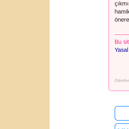
çıkmı
hamil
önereb
Bu sit
Yasal
Etiketle