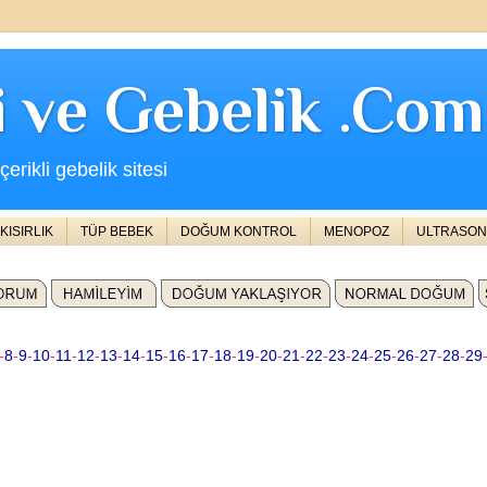
ji ve Gebelik .Com
erikli gebelik sitesi
KISIRLIK
TÜP BEBEK
DOĞUM KONTROL
MENOPOZ
ULTRASON
-
8
-
9
-
10
-
11
-
12
-
13
-
14
-
15
-
16
-
17
-
18
-
19
-
20
-
21
-
22
-
23
-
24
-
25
-
26
-
27
-
28
-
29