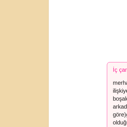
İç ça
merha
ilişk
boşal
arkad
göre)
olduğ