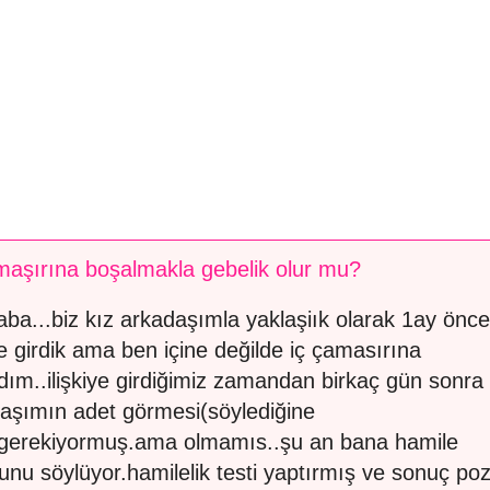
maşırına boşalmakla gebelik olur mu?
ba...biz kız arkadaşımla yaklaşiık olarak 1ay önce
iye girdik ama ben içine değilde iç çamasırına
dım..ilişkiye girdiğimiz zamandan birkaç gün sonra
aşımın adet görmesi(söylediğine
gerekiyormuş.ama olmamıs..şu an bana hamile
unu söylüyor.hamilelik testi yaptırmış ve sonuç pozi