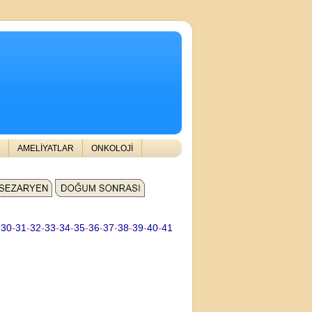
AMELİYATLAR
ONKOLOJİ
-
30
-
31
-
32
-
33
-
34
-
35
-
36
-
37
-
38
-
39
-
40
-
41