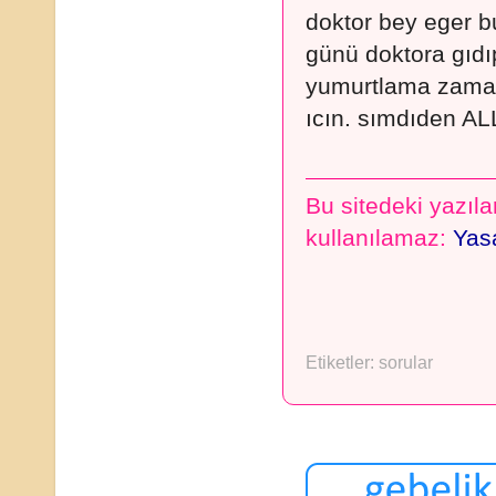
doktor bey eger b
günü doktora gıdı
yumurtlama zama
ıcın. sımdıden ALL
Bu sitedeki yazılar
kullanılamaz:
Yasa
Etiketler:
sorular