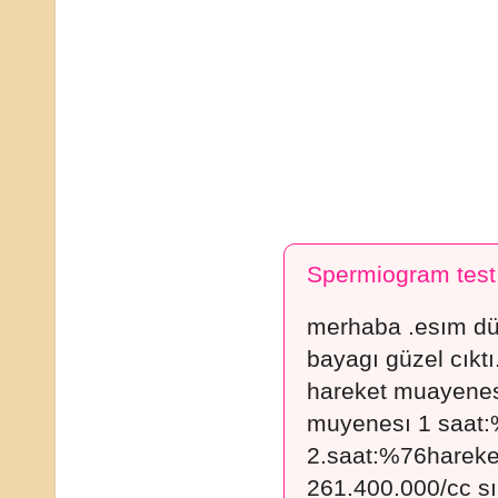
Spermiogram test
merhaba .esım dün
bayagı güzel cıktı
hareket muayenesi
muyenesı 1 saat:%
2.saat:%76hareket
261.400.000/cc sı