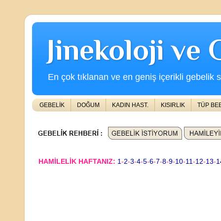
Jinekoloji ve
En çok tıklanan ve en geniş içerikli gebelik s
GEBELİK
DOĞUM
KADIN HAST.
KISIRLIK
TÜP BE
HAMİLELİK HAFTANIZ:
1
-
2
-
3
-
4
-
5
-
6
-
7
-
8
-
9
-
10
-
11
-
12
-
13
-
1