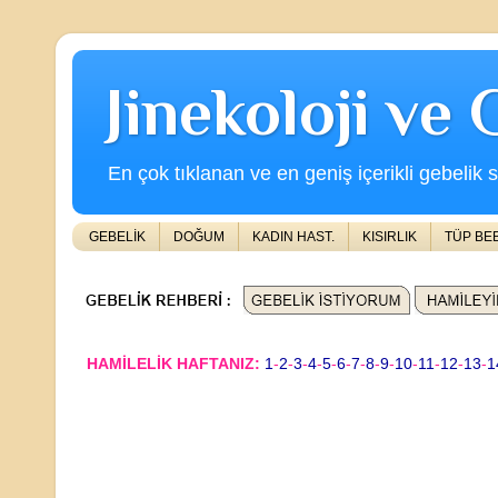
Jinekoloji ve
En çok tıklanan ve en geniş içerikli gebelik s
GEBELİK
DOĞUM
KADIN HAST.
KISIRLIK
TÜP BE
HAMİLELİK HAFTANIZ:
1
-
2
-
3
-
4
-
5
-
6
-
7
-
8
-
9
-
10
-
11
-
12
-
13
-
1