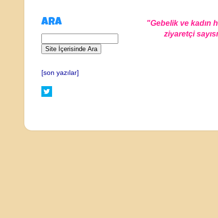
ARA
"Gebelik ve kadın 
ziyaretçi sayısı
[son yazılar]