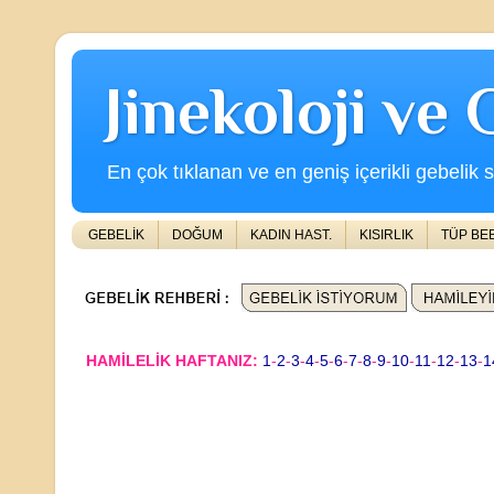
Jinekoloji ve
En çok tıklanan ve en geniş içerikli gebelik s
GEBELİK
DOĞUM
KADIN HAST.
KISIRLIK
TÜP BE
HAMİLELİK HAFTANIZ:
1
-
2
-
3
-
4
-
5
-
6
-
7
-
8
-
9
-
10
-
11
-
12
-
13
-
1