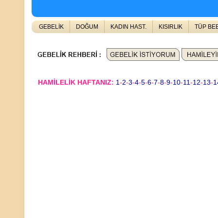
GEBELİK
DOĞUM
KADIN HAST.
KISIRLIK
TÜP BE
HAMİLELİK HAFTANIZ:
1
-
2
-
3
-
4
-
5
-
6
-
7
-
8
-
9
-
10
-
11
-
12
-
13
-
1