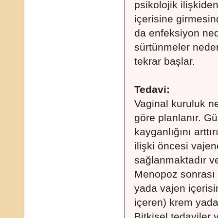
psikolojik ilişkide
içerisine girmesi
da enfeksiyon nede
sürtünmeler nedeni
tekrar başlar.
Tedavi:
Vaginal kuruluk n
göre planlanır. 
kayganlığını arttır
ilişki öncesi vaje
sağlanmaktadır ve 
Menopoz sonrası d
yada vajen içeris
içeren) krem yada 
Bitkisel tedaviler y