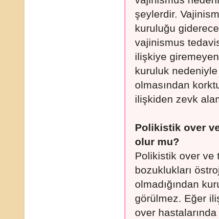
vajinismus nedeni
şeylerdir. Vajinis
kuruluğu giderecek
vajinismus tedavi
ilişkiye giremeye
kuruluk nedeniyle 
olmasından korktuğ
ilişkiden zevk al
Polikistik over
olur mu?
Polikistik over v
bozuklukları östroj
olmadığından kur
görülmez. Eğer ili
over hastalarında 