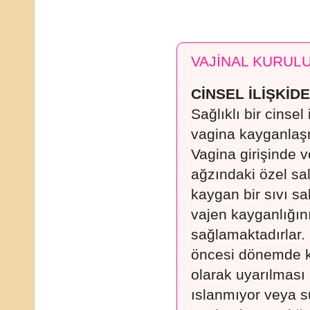
VAJİNAL KURULU
CİNSEL İLİŞKİ
Sağlıklı bir cinsel i
vagina kayganlaşm
Vagina girişinde 
ağzındaki özel sal
kaygan bir sıvı sa
vajen kayganlığın
sağlamaktadırlar. B
öncesi dönemde k
olarak uyarılması 
ıslanmıyor veya s