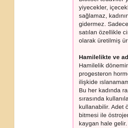
yiyecekler, içecek
sağlamaz, kadının 
gidermez. Sadece 
satılan özellikle 
olarak üretilmiş ürü
Hamilelikte ve ad
Hamilelik dönemi
progesteron horm
ilişkide ıslanamam
Bu her kadında ra
sırasında kullanıla
kullanabilir. Ade
bitmesi ile östro
kaygan hale gelir.