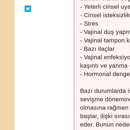
- Yeterli cinsel u
- Cinsel isteksizlik
- Stres
- Vajinal duş yap
- Vajinal tampon k
- Bazı ilaçlar
- Vajinal enfeksi
kaşıntı ve yanma d
- Hormonal denges
Bazı durumlarda i
sevişme dönemind
olmasına rağmen i
başlar, ilişki sı
eder. Bunun neden