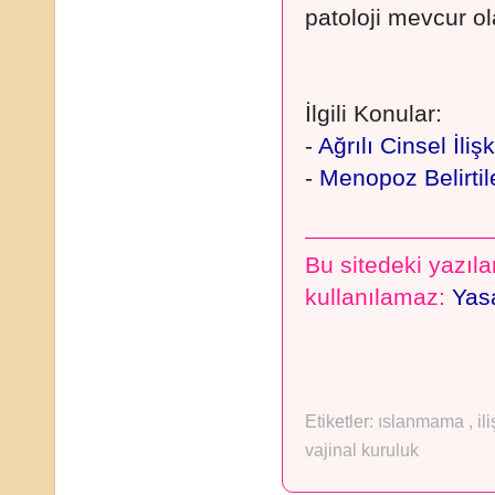
patoloji mevcur ola
İlgili Konular:
-
Ağrılı Cinsel İliş
-
Menopoz Belirtil
Bu sitedeki yazılar
kullanılamaz:
Yasa
Etiketler:
ıslanmama
,
il
vajinal kuruluk