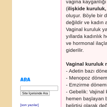
vagina kayganlığı 
(
ilişkide kurulu
oluşur. Böyle bir
değildir ve kadın a
Vaginal kuruluk y
yıllarda kadınlık 
ve hormonal ilaçlar
giderilir.
Vaginal kuruluk 
- Adetin bazı dön
- Menopoz dönem
ARA
- Emzirme dönem
- Gebelik: Vajinal
hemen başlayan bir
belirtisi olarak de
[son yazılar]