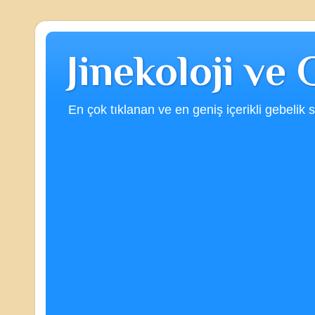
Jinekoloji ve
En çok tıklanan ve en geniş içerikli gebelik s