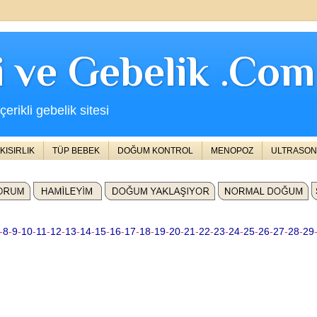
ji ve Gebelik .Com
erikli gebelik sitesi
KISIRLIK
TÜP BEBEK
DOĞUM KONTROL
MENOPOZ
ULTRASON
-
8
-
9
-
10
-
11
-
12
-
13
-
14
-
15
-
16
-
17
-
18
-
19
-
20
-
21
-
22
-
23
-
24
-
25
-
26
-
27
-
28
-
29