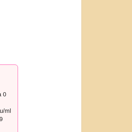
a 0
u/ml
9