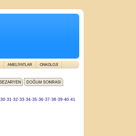
AMELİYATLAR
ONKOLOJİ
-
30
-
31
-
32
-
33
-
34
-
35
-
36
-
37
-
38
-
39
-
40
-
41