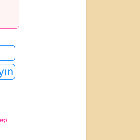
.
etçi