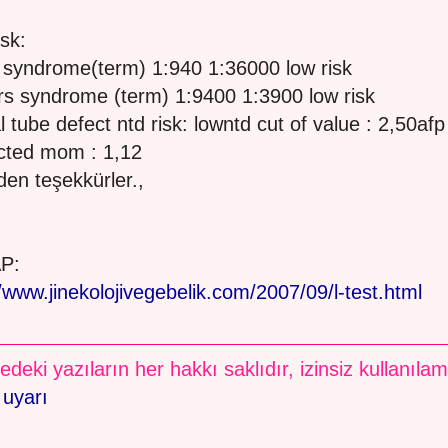
isk:
syndrome(term) 1:940 1:36000 low risk
s syndrome (term) 1:9400 1:3900 low risk
l tube defect ntd risk: lowntd cut of value : 2,50afp
cted mom : 1,12
den teşekkürler.,
P:
//www.jinekolojivegebelik.com/2007/09/l-test.html
edeki yazıların her hakkı saklıdır, izinsiz kullanıla
 uyarı