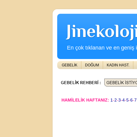
Jinekolo
En çok tıklanan ve en geniş iç
GEBELİK
DOĞUM
KADIN HAST.
HAMİLELİK HAFTANIZ:
1
-
2
-
3
-
4
-
5
-
6
-
7