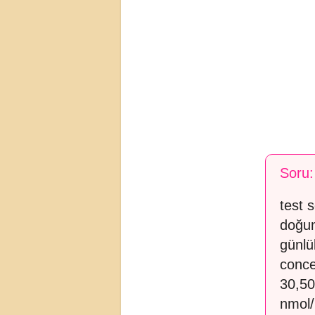
Soru:
test 
doğum
günlü
conce
30,50
nmol/