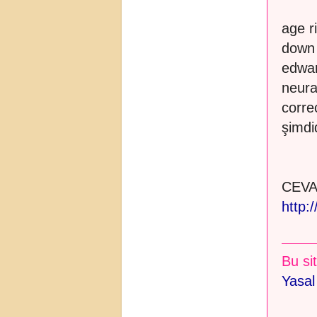
age r
down 
edwar
neura
corre
şimdi
CEVA
http:
Bu sit
Yasal