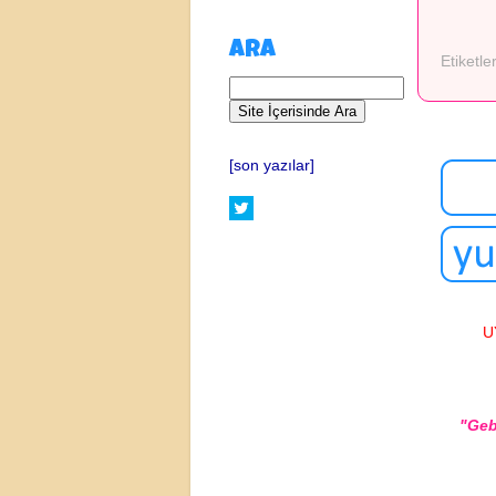
ARA
Etiketle
[son yazılar]
U
"Geb