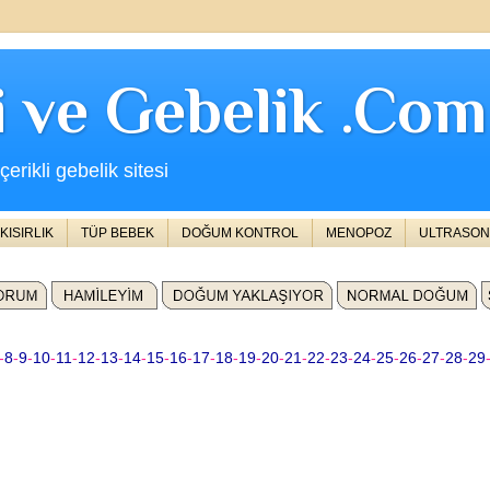
ji ve Gebelik .Com
erikli gebelik sitesi
KISIRLIK
TÜP BEBEK
DOĞUM KONTROL
MENOPOZ
ULTRASON
-
8
-
9
-
10
-
11
-
12
-
13
-
14
-
15
-
16
-
17
-
18
-
19
-
20
-
21
-
22
-
23
-
24
-
25
-
26
-
27
-
28
-
29