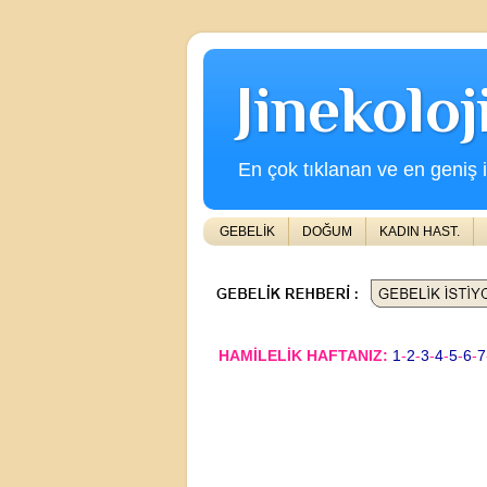
Jinekolo
En çok tıklanan ve en geniş iç
GEBELİK
DOĞUM
KADIN HAST.
HAMİLELİK HAFTANIZ:
1
-
2
-
3
-
4
-
5
-
6
-
7