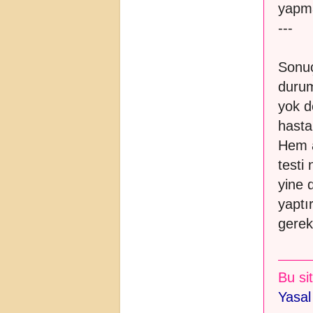
yapm
---
Sonuç
durum
yok d
hasta
Hem a
testi 
yine 
yaptı
gerekl
Bu sit
Yasal