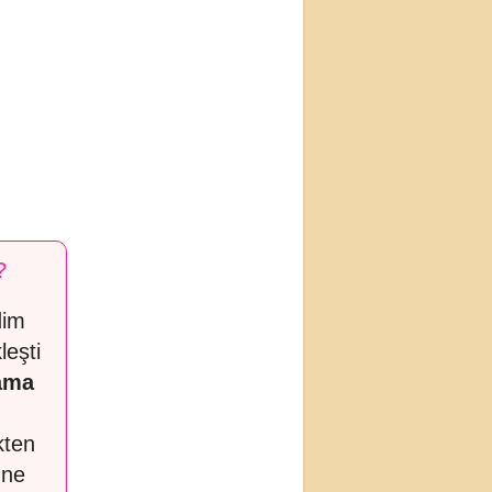
?
dim
eşti
ama
kten
 ne