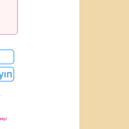
.
etçi