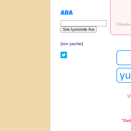
ARA
Etiketle
[son yazılar]
U
"Geb