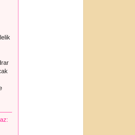
elik
drar
ncak
e
maz: