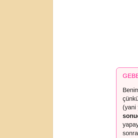
GEBE
Benim
çünkü
(yani
sonuç
yapay
sonra