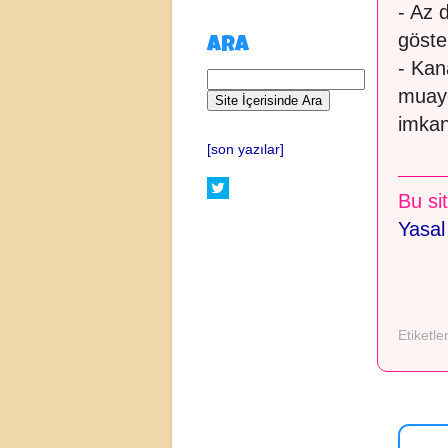
- Az 
göster
ARA
- Kan
muay
imkan
[son yazılar]
Bu sit
Yasal
Etiketle