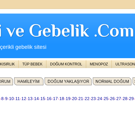
ji ve Gebelik .Com
erikli gebelik sitesi
KISIRLIK
TÜP BEBEK
DOĞUM KONTROL
MENOPOZ
ULTRASON
-
8
-
9
-
10
-
11
-
12
-
13
-
14
-
15
-
16
-
17
-
18
-
19
-
20
-
21
-
22
-
23
-
24
-
25
-
26
-
27
-
28
-
29