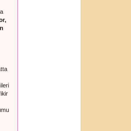
da
or,
un
tta
leri
ikir
rumu