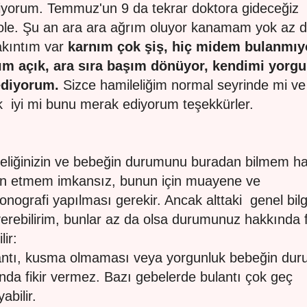
iyorum. Temmuz'un 9 da tekrar doktora gideceğiz
ole. Şu an ara ara ağrım oluyor kanamam yok az 
akıntım var
karnım çok şiş, hiç midem bulanmıy
ım açık, ara sıra başım dönüyor, kendimi yorg
ediyorum.
Sizce hamileliğim normal seyrinde mi ve
 iyi mi bunu merak ediyorum teşekkürler.
eliğinizin ve bebeğin durumunu buradan bilmem ha
n etmem imkansız, bunun için muayene ve
sonografi yapılması gerekir. Ancak alttaki genel bilgi
verebilirim, bunlar az da olsa durumunuz hakkında f
lir:
antı, kusma olmaması veya yorgunluk bebeğin du
nda fikir vermez. Bazı gebelerde bulantı çok geç
abilir.