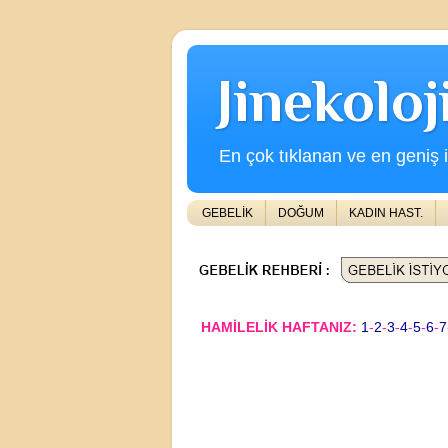
Jinekolo
En çok tıklanan ve en geniş iç
GEBELİK
DOĞUM
KADIN HAST.
HAMİLELİK HAFTANIZ:
1
-
2
-
3
-
4
-
5
-
6
-
7