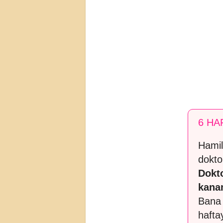
6 HA
Hamil
dokto
Dokt
kana
Bana 
hafta