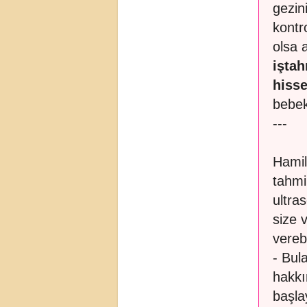
gezin
kontr
olsa 
iştah
hiss
bebek
---
Hamil
tahmi
ultra
size 
verebi
- Bul
hakkı
başlay