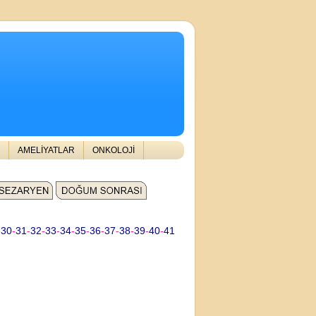
AMELİYATLAR
ONKOLOJİ
-
30
-
31
-
32
-
33
-
34
-
35
-
36
-
37
-
38
-
39
-
40
-
41