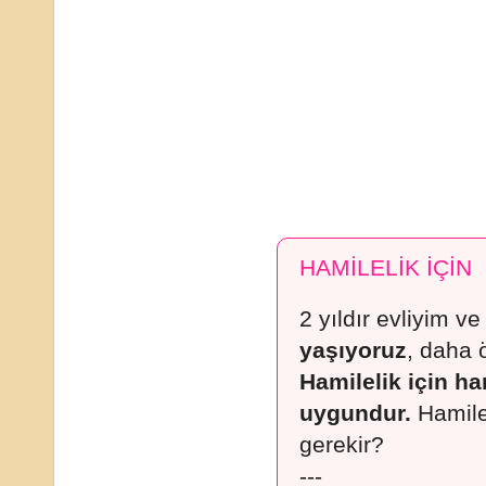
HAMİLELİK İÇİN
2 yıldır evliyim v
yaşıyoruz
, daha 
Hamilelik için h
uygundur.
Hamile
gerekir?
---