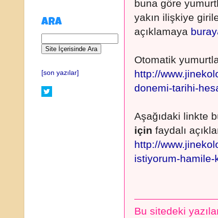
buna göre yumurtl
yakın ilişkiye giri
ARA
açıklamaya
buray
Otomatik yumurtla
http://www.jineko
[son yazılar]
donemi-tarihi-he
Aşağıdaki linkte 
için
faydalı açıkla
http://www.jineko
istiyorum-hamile-
Bu sitedeki yazılar