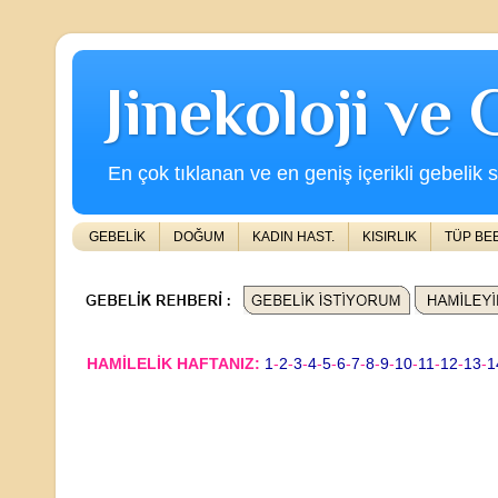
Jinekoloji ve
En çok tıklanan ve en geniş içerikli gebelik s
GEBELİK
DOĞUM
KADIN HAST.
KISIRLIK
TÜP BE
HAMİLELİK HAFTANIZ:
1
-
2
-
3
-
4
-
5
-
6
-
7
-
8
-
9
-
10
-
11
-
12
-
13
-
1