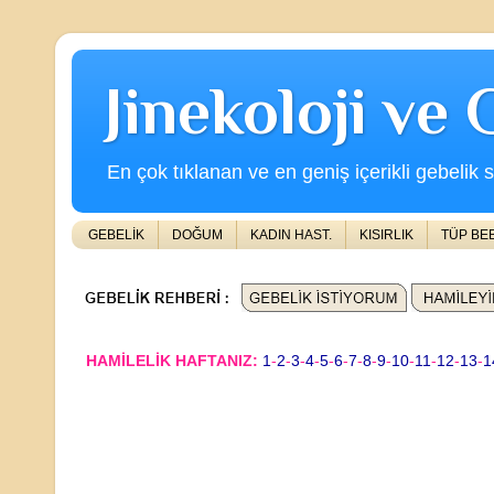
Jinekoloji ve
En çok tıklanan ve en geniş içerikli gebelik s
GEBELİK
DOĞUM
KADIN HAST.
KISIRLIK
TÜP BE
HAMİLELİK HAFTANIZ:
1
-
2
-
3
-
4
-
5
-
6
-
7
-
8
-
9
-
10
-
11
-
12
-
13
-
1