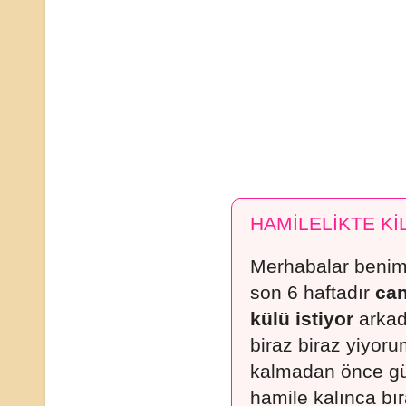
HAMİLELİKTE Kİ
Merhabalar benim
son 6 haftadır
can
külü istiyor
arkad
biraz biraz yiyor
kalmadan önce gü
hamile kalınca b