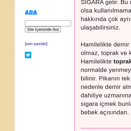
SİGARA gelir. Bu 
olsa kullanılmamal
ARA
hakkında çok ayrın
ulaşabilirsiniz.
Hamilelikte demir 
[son yazılar]
olmaz, toprak ve ki
Hamilelikte
toprak
normalde yenmeye
bilinir. Pikanın te
nedenle demir al
dahiliye uzmanına
sigara içmek bunl
bebek açısından.