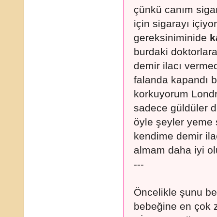
çünkü canım siga
için sigarayı içi
gereksiniminide
k
burdaki doktorlar
demir ilacı verme
falanda kapandı b
korkuyorum Londra
sadece güldüler d
öyle şeyler yeme 
kendime demir ila
almam daha iyi ol
---
Öncelikle şunu bel
bebeğine en çok z