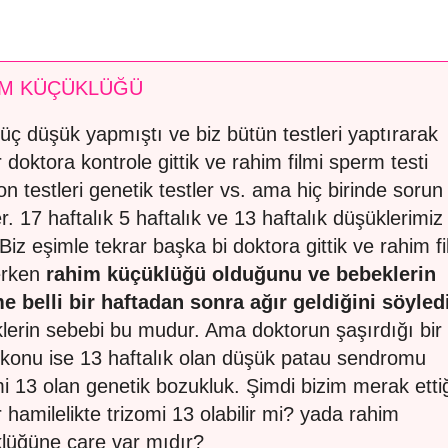
İM KÜÇÜKLÜĞÜ
üç düşük yapmıştı ve biz bütün testleri yaptırarak
r doktora kontrole gittik ve rahim filmi sperm testi
n testleri genetik testler vs. ama hiç birinde sorun
er. 17 haftalık 5 haftalık ve 13 haftalık düşüklerimiz
 Biz eşimle tekrar başka bi doktora gittik ve rahim fi
erken
rahim küçüklüğü olduğunu ve bebeklerin
e belli bir haftadan sonra ağır geldiğini söyled
lerin sebebi bu mudur. Ama doktorun şaşırdığı bir
 konu ise 13 haftalık olan düşük patau sendromu
mi 13 olan genetik bozukluk. Şimdi bizim merak etti
r hamilelikte trizomi 13 olabilir mi? yada rahim
lüğüne çare var mıdır?