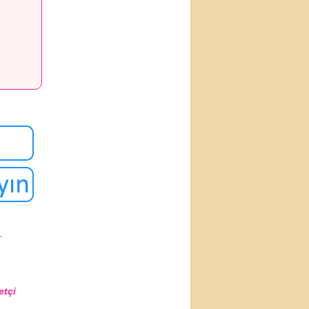
.
etçi