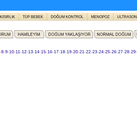
KISIRLIK
TÜP BEBEK
DOĞUM KONTROL
MENOPOZ
ULTRASON
-
8
-
9
-
10
-
11
-
12
-
13
-
14
-
15
-
16
-
17
-
18
-
19
-
20
-
21
-
22
-
23
-
24
-
25
-
26
-
27
-
28
-
29