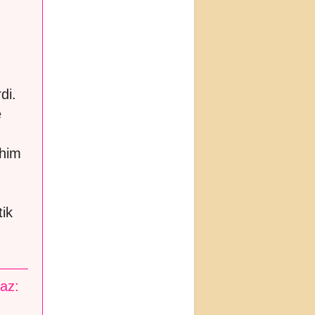
di.
e
ahim
tik
maz: