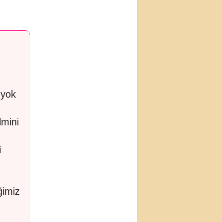
 yok
lmini
i
ğimiz