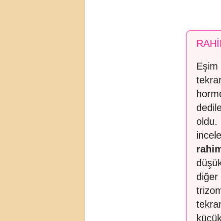
RAH
Eşim 
tekra
hormo
dedil
oldu.
incel
rahim
düşük
diğer
trizo
tekra
küçük