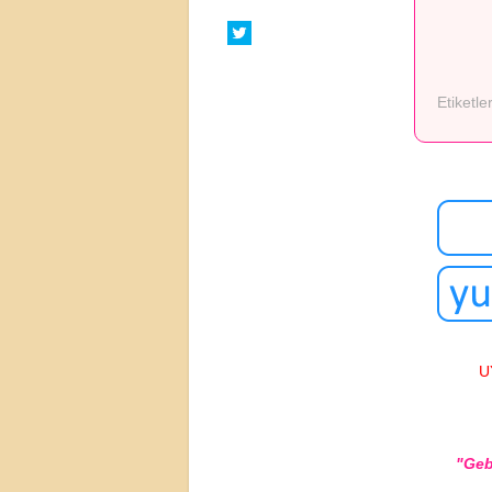
Etiketle
U
"Geb