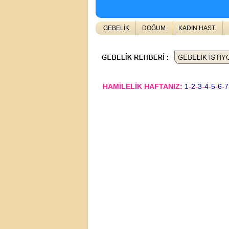
GEBELİK
DOĞUM
KADIN HAST.
HAMİLELİK HAFTANIZ:
1
-
2
-
3
-
4
-
5
-
6
-
7