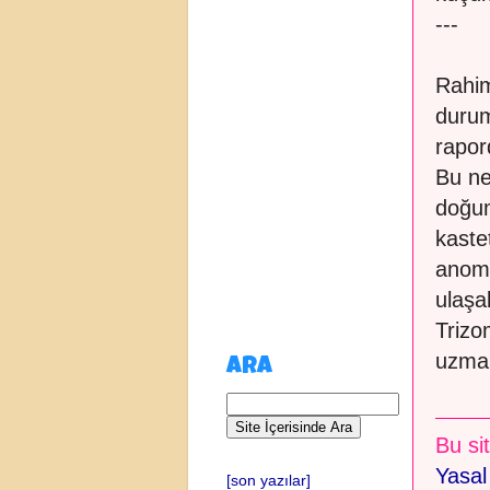
---
Rahim
durum
rapor
Bu n
doğum
kaste
anoma
ulaşab
Trizom
uzman
ARA
Bu sit
Yasal
[son yazılar]