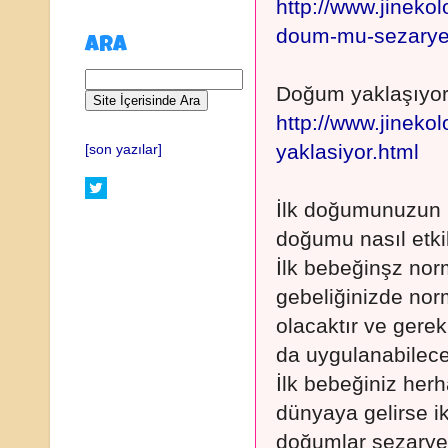
http://www.jineko
doum-mu-sezarye
ARA
Doğum yaklaşıyor
http://www.jineko
yaklasiyor.html
[son yazılar]
İlk doğumunuzun n
doğumu nasıl etkil
İlk bebeğinşz nor
gebeliğinizde no
olacaktır ve gerek
da uygulanabilecek
İlk bebeğiniz herh
dünyaya gelirse i
doğumlar sezarye