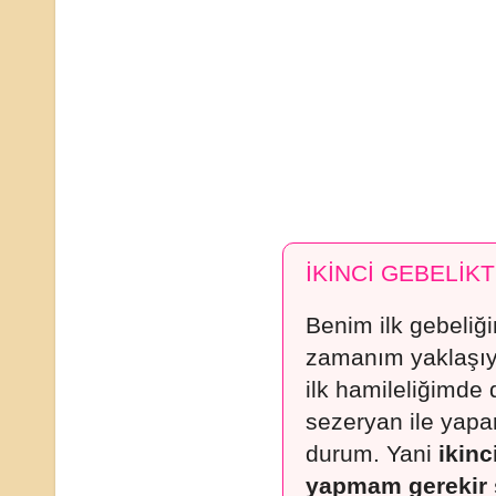
İKİNCİ GEBELİ
Benim ilk gebeliğ
zamanım yaklaşıyo
ilk hamileliğimd
sezeryan ile yapa
durum. Yani
ikin
yapmam gerekir 