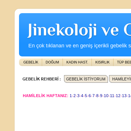
Jinekoloji ve
En çok tıklanan ve en geniş içerikli gebelik s
GEBELİK
DOĞUM
KADIN HAST.
KISIRLIK
TÜP BE
HAMİLELİK HAFTANIZ:
1
-
2
-
3
-
4
-
5
-
6
-
7
-
8
-
9
-
10
-
11
-
12
-
13
-
1