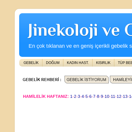
Jinekoloji ve
En çok tıklanan ve en geniş içerikli gebelik s
GEBELİK
DOĞUM
KADIN HAST.
KISIRLIK
TÜP BE
HAMİLELİK HAFTANIZ:
1
-
2
-
3
-
4
-
5
-
6
-
7
-
8
-
9
-
10
-
11
-
12
-
13
-
1