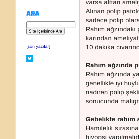
varsa alttan ameli
Alınan polip patol
ARA
sadece polip olara
Rahim ağzındaki po
karından ameliyat
10 dakika civarınd
[son yazılar]
Rahim ağzında p
Rahim ağzında yan
genellikle iyi hu
nadiren polip şek
sonucunda malignit
Gebelikte rahim a
Hamilelik sırasın
biyopsi yapılmalıd