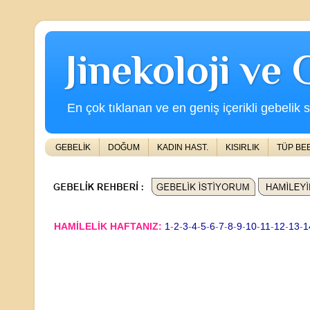
Jinekoloji ve
En çok tıklanan ve en geniş içerikli gebelik s
GEBELİK
DOĞUM
KADIN HAST.
KISIRLIK
TÜP BE
HAMİLELİK HAFTANIZ:
1
-
2
-
3
-
4
-
5
-
6
-
7
-
8
-
9
-
10
-
11
-
12
-
13
-
1