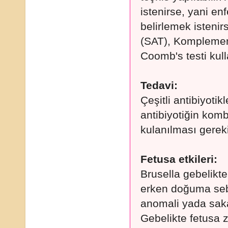
istenirse, yani en
belirlemek isteni
(SAT), Komplemen
Coomb's testi kulla
Tedavi:
Çeşitli antibiyotik
antibiyotiğin kom
kulanılması gereki
Fetusa etkileri:
Brusella gebelikt
erken doğuma sebe
anomali yada sakat
Gebelikte fetusa 