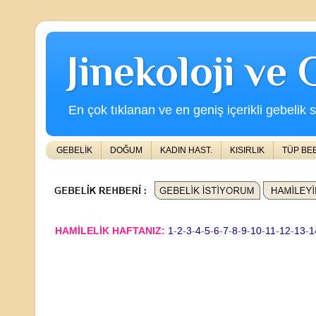
Jinekoloji ve
En çok tıklanan ve en geniş içerikli gebelik s
GEBELİK
DOĞUM
KADIN HAST.
KISIRLIK
TÜP BE
HAMİLELİK HAFTANIZ:
1
-
2
-
3
-
4
-
5
-
6
-
7
-
8
-
9
-
10
-
11
-
12
-
13
-
1