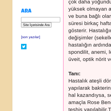
çok daha yoğundur
yüksek olmayan ate
ARA
ve buna bağlı olar
süresi birkaç haft
gösterir. Hastalığ
değişimler (sekelle
[son yazılar]
hastalığın ardında
spondilit, anemi, 
üveit, optik nörit 
Tanı:
Hastalık ateşli 
yapılarak bakterin
hal kazandıysa, s
amaçla Rose Benga
teşhis yapılabilir.