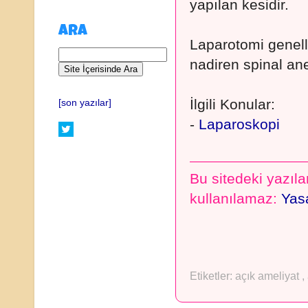
yapılan kesidir.
ARA
Laparotomi genelli
nadiren spinal anes
İlgili Konular:
[son yazılar]
-
Laparoskopi
Bu sitedeki yazılar
kullanılamaz:
Yasa
Etiketler:
açık ameliyat
,