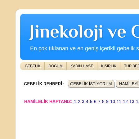
Jinekoloji ve
En çok tıklanan ve en geniş içerikli gebelik s
GEBELİK
DOĞUM
KADIN HAST.
KISIRLIK
TÜP BE
HAMİLELİK HAFTANIZ:
1
-
2
-
3
-
4
-
5
-
6
-
7
-
8
-
9
-
10
-
11
-
12
-
13
-
1