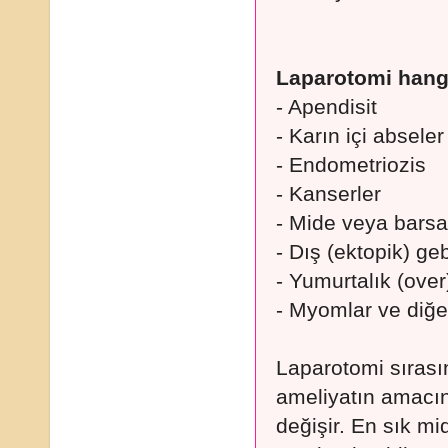
Laparotomi hangi
- Apendisit
- Karın içi abseler
- Endometriozis
- Kanserler
- Mide veya barsa
- Dış (ektopik) ge
- Yumurtalık (over)
- Myomlar ve diğer
Laparotomi sırası
ameliyatın amacı
değişir. En sık mi