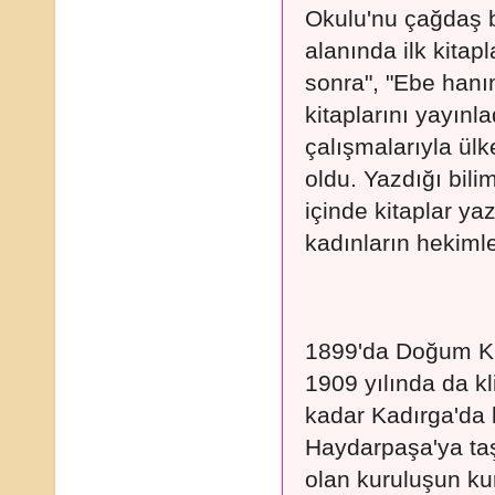
Okulu'nu çağdaş b
alanında ilk kita
sonra", "Ebe hanım
kitaplarını yayınl
çalışmalarıyla ül
oldu. Yazdığı bili
içinde kitaplar ya
kadınların hekiml
1899'da Doğum Kli
1909 yılında da kl
kadar Kadırga'da 
Haydarpaşa'ya taşı
olan kuruluşun kur