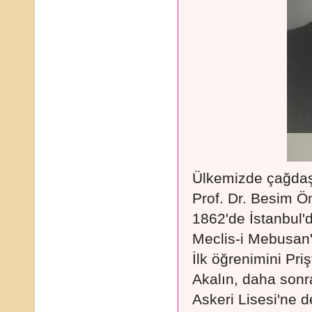
Ülkemizde çağdaş
Prof. Dr. Besim 
1862'de İstanbul'
Meclis-i Mebusan'a
İlk öğrenimini Pr
Akalın, daha sonr
Askeri Lisesi'ne d