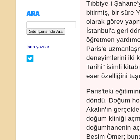
Tıbbiye-i Şahane'y
bitirmiş, bir süre
ARA
olarak görev yapm
İstanbul'a geri d
öğretmen yardımcı
[son yazılar]
Paris'e uzmanlaş
deneyimlerini iki 
Tarihi" isimli kita
eser özelliğini taş
Paris'teki eğitimi
döndü. Doğum hoc
Akalın'ın gerçekle
doğum kliniği açm
doğumhanenin açıl
Besim Ömer; buna