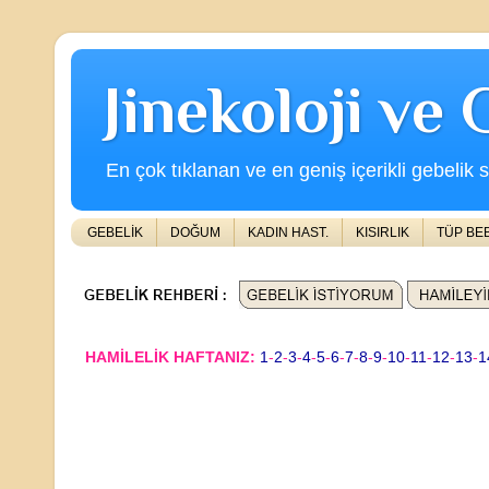
Jinekoloji ve
En çok tıklanan ve en geniş içerikli gebelik s
GEBELİK
DOĞUM
KADIN HAST.
KISIRLIK
TÜP BE
HAMİLELİK HAFTANIZ:
1
-
2
-
3
-
4
-
5
-
6
-
7
-
8
-
9
-
10
-
11
-
12
-
13
-
1