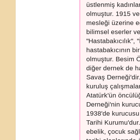
üstlenmiş kadınl
olmuştur. 1915 ve
mesleği üzerine e
bilimsel eserler ve
"Hastabakıcılık",
hastabakıcının bir
olmuştur. Besim Ö
diğer dernek de h
Savaş Derneği'dir
kuruluş çalışmala
Atatürk'ün öncül
Derneği'nin kuruc
1938'de kurucusu 
Tarihi Kurumu'dur
ebelik, çocuk sağlı