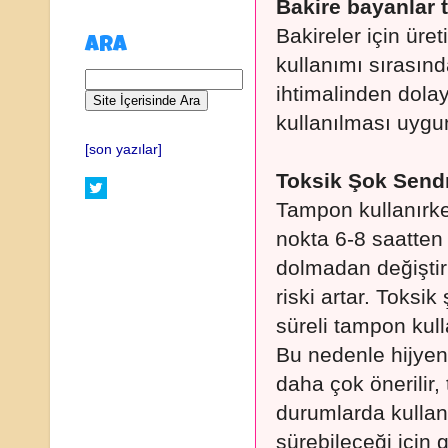
Bakire bayanlar 
Bakireler için üre
ARA
kullanımı sırasınd
ihtimalinden dola
kullanılması uygu
[son yazılar]
Toksik Şok Sen
Tampon kullanırke
nokta 6-8 saatten
dolmadan değiştir
riski artar. Toks
süreli tampon kulla
Bu nedenle hijye
daha çok önerilir
durumlarda kulla
sürebileceği için