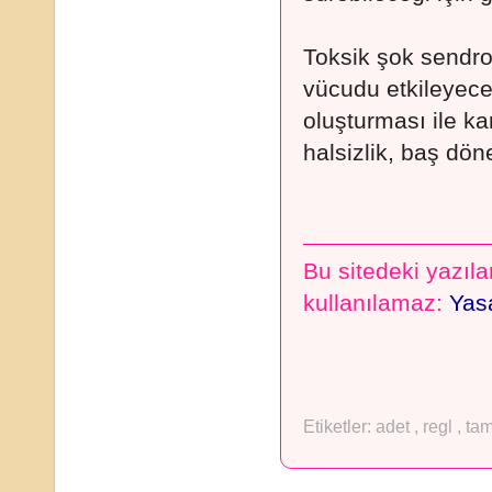
Toksik şok sendr
vücudu etkileyecek
oluşturması ile ka
halsizlik, baş döne
Bu sitedeki yazılar
kullanılamaz:
Yasa
Etiketler:
adet
,
regl
,
ta