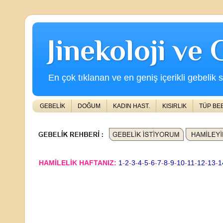
Jinekoloji ve
En çok tıklanan ve en geniş içerikli gebelik s
GEBELİK
DOĞUM
KADIN HAST.
KISIRLIK
TÜP BE
HAMİLELİK HAFTANIZ:
1
-
2
-
3
-
4
-
5
-
6
-
7
-
8
-
9
-
10
-
11
-
12
-
13
-
1