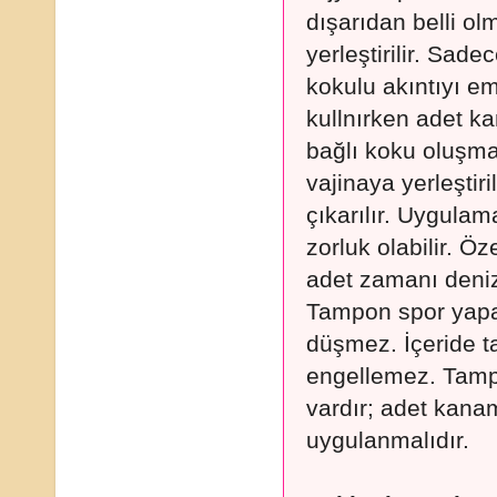
dışarıdan belli o
yerleştirilir. Sade
kokulu akıntıyı e
kullnırken adet ka
bağlı koku oluşma
vajinaya yerleştiri
çıkarılır. Uygulam
zorluk olabilir. Ö
adet zamanı denize
Tampon spor yapa
düşmez. İçeride t
engellemez. Tampo
vardır; adet kan
uygulanmalıdır.