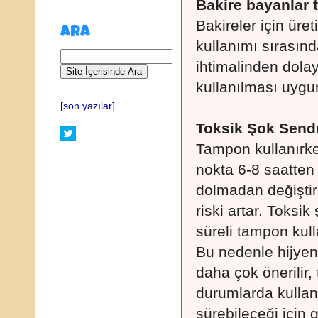
Bakire bayanlar 
Bakireler için üre
ARA
kullanımı sırasınd
ihtimalinden dola
kullanılması uygu
[son yazılar]
Toksik Şok Sen
Tampon kullanırke
nokta 6-8 saatten
dolmadan değiştir
riski artar. Toks
süreli tampon kulla
Bu nedenle hijye
daha çok önerilir
durumlarda kulla
sürebileceği için