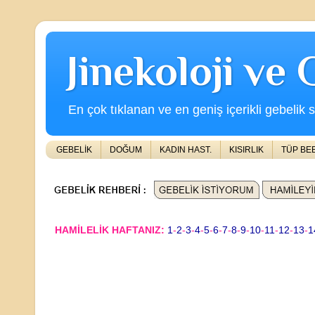
Jinekoloji ve
En çok tıklanan ve en geniş içerikli gebelik s
GEBELİK
DOĞUM
KADIN HAST.
KISIRLIK
TÜP BE
HAMİLELİK HAFTANIZ:
1
-
2
-
3
-
4
-
5
-
6
-
7
-
8
-
9
-
10
-
11
-
12
-
13
-
1