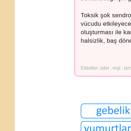
Toksik şok sendr
vücudu etkileyecek
oluşturması ile ka
halsizlik, baş döne
Etiketler:
adet
,
regl
,
ta