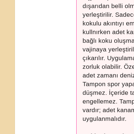
dışarıdan belli o
yerleştirilir. Sade
kokulu akıntıyı e
kullnırken adet ka
bağlı koku oluşma
vajinaya yerleştiri
çıkarılır. Uygulam
zorluk olabilir. Ö
adet zamanı denize
Tampon spor yapa
düşmez. İçeride t
engellemez. Tampo
vardır; adet kan
uygulanmalıdır.