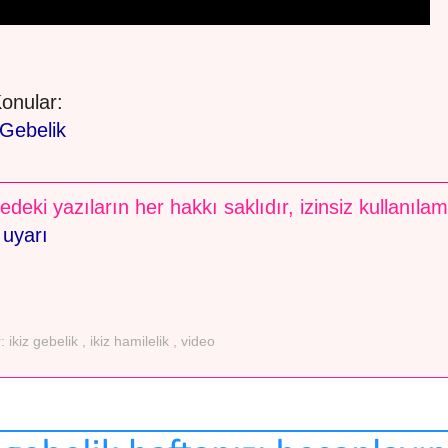
 Konular:
 Gebelik
edeki yazıların her hakkı saklıdır, izinsiz kullanıla
 uyarı
r:
ikiz gebelik
,
ikiz hamilelik
,
video