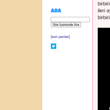
birbi
ileri
ARA
birbi
[son yazılar]