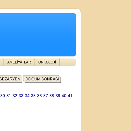
AMELİYATLAR
ONKOLOJİ
-
30
-
31
-
32
-
33
-
34
-
35
-
36
-
37
-
38
-
39
-
40
-
41