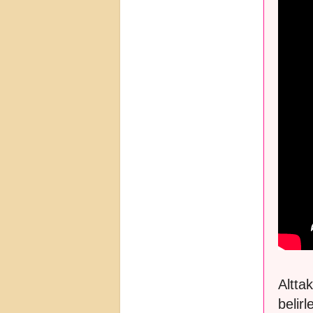
Altta
belir