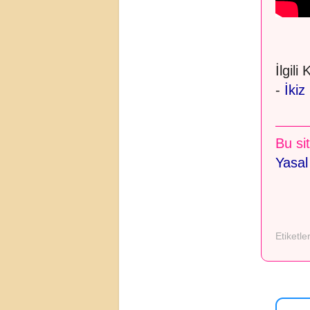
İlgili
-
İkiz
Bu sit
Yasal
Etiketle