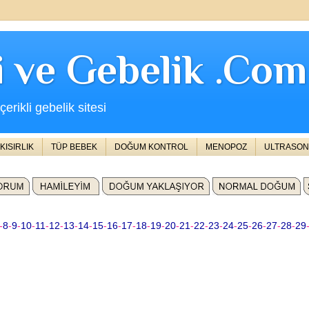
ji ve Gebelik .Com
erikli gebelik sitesi
KISIRLIK
TÜP BEBEK
DOĞUM KONTROL
MENOPOZ
ULTRASON
-
8
-
9
-
10
-
11
-
12
-
13
-
14
-
15
-
16
-
17
-
18
-
19
-
20
-
21
-
22
-
23
-
24
-
25
-
26
-
27
-
28
-
29