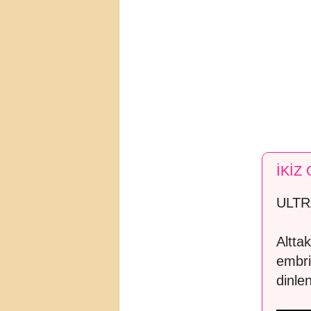
İKİZ
ULTR
Alttak
embri
dinle