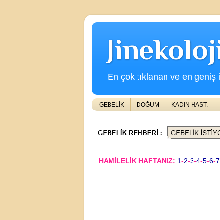
Jinekolo
En çok tıklanan ve en geniş iç
GEBELİK
DOĞUM
KADIN HAST.
HAMİLELİK HAFTANIZ:
1
-
2
-
3
-
4
-
5
-
6
-
7