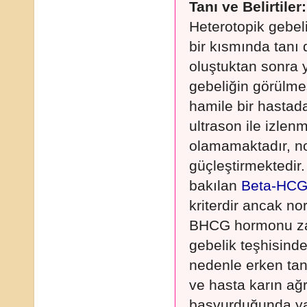
Tanı ve Belirtiler:
Heterotopik gebel
bir kısmında tanı d
oluştuktan sonra y
gebeliğin görülmes
hamile bir hastad
ultrason ile izl
olamamaktadır, no
güçleştirmektedir.
bakılan
Beta-HC
kriterdir ancak no
BHCG hormonu zat
gebelik teşhisind
nedenle erken ta
ve hasta karın ağrı
başvurduğunda ya