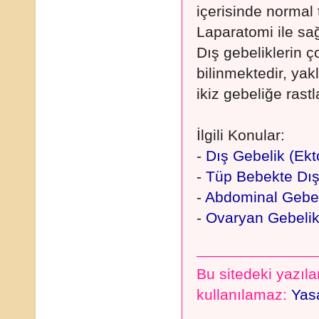
içerisinde normal t
Laparatomi ile sağ
Dış gebeliklerin ç
bilinmektedir, yak
ikiz gebeliğe rastl
İlgili Konular:
-
Dış Gebelik (Ekt
-
Tüp Bebekte Dış
-
Abdominal Gebel
-
Ovaryan Gebeli
Bu sitedeki yazılar
kullanılamaz:
Yasa