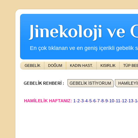
Jinekoloji ve
En çok tıklanan ve en geniş içerikli gebelik s
GEBELİK
DOĞUM
KADIN HAST.
KISIRLIK
TÜP BE
HAMİLELİK HAFTANIZ:
1
-
2
-
3
-
4
-
5
-
6
-
7
-
8
-
9
-
10
-
11
-
12
-
13
-
1