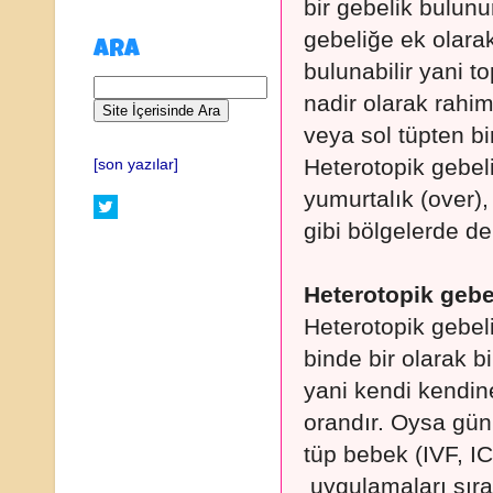
bir gebelik bulunu
gebeliğe ek olarak
ARA
bulunabilir yani t
nadir olarak rahim
veya sol tüpten bir
Heterotopik gebeli
[son yazılar]
yumurtalık (over),
gibi bölgelerde de 
Heterotopik gebel
Heterotopik gebeliğ
binde bir olarak b
yani kendi kendine
orandır. Oysa gün
tüp bebek (IVF, I
uygulamaları sır