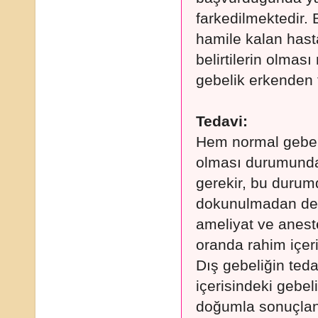
farkedilmektedir. 
hamile kalan hasta
belirtilerin olması
gebelik erkenden t
Tedavi:
Hem normal gebel
olması durumunda 
gerekir, bu durum
dokunulmadan deva
ameliyat ve aneste
oranda rahim içeri
Dış gebeliğin ted
içerisindeki gebel
doğumla sonuçlandı