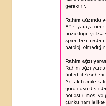
gerektirir.
Rahim ağzında ya
Eğer yaraya neden
bozukluğu yoksa sp
spiral takılmadan
patoloji olmadığın
Rahim ağzı yarası
Rahim ağzı yarası
(infertilite) sebebi
Ancak hamile kal
görüntüsü dışında
netleştirilmesi ve
çünkü hamilelikte 