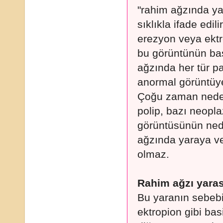
"rahim ağzında ya
sıklıkla ifade edili
erezyon veya ektr
bu görüntünün baş
ağzında her tür pa
anormal görüntüye
Çoğu zaman neden
polip, bazı neoplaz
görüntüsünün neden
ağzında yaraya v
olmaz.
Rahim ağzı yaras
Bu yaranın sebebi
ektropion gibi basi