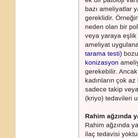
ek bir patoloji v
bazı ameliyatlar y
gereklidir. Örneğ
neden olan bir pol
veya yaraya eşlik
ameliyat uygulana
tarama testi)
bozuk
konizasyon
ameliy
gerekebilir. Anca
kadınların çok az
sadece takip vey
(kriyo) tedavileri 
Rahim ağzında ya
Rahim ağzında yar
ilaç tedavisi yokt