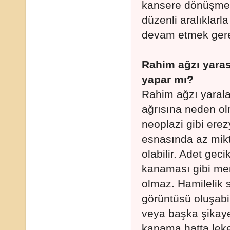
kansere dönüşme r
düzenli aralıklar
devam etmek gere
Rahim ağzı yaras
yapar mı?
Rahim ağzı yaralar
ağrısına neden o
neoplazi gibi erezy
esnasında az mik
olabilir. Adet gec
kanaması gibi men
olmaz. Hamilelik 
görüntüsü oluşabi
veya başka şikaye
kanama hatta le