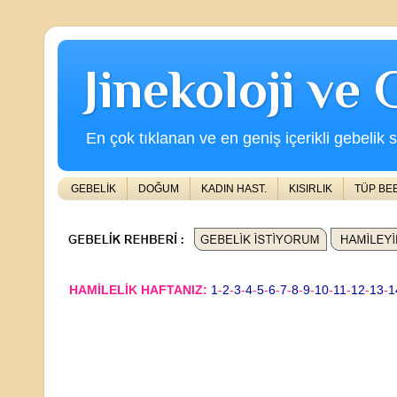
Jinekoloji ve
En çok tıklanan ve en geniş içerikli gebelik s
GEBELİK
DOĞUM
KADIN HAST.
KISIRLIK
TÜP BE
HAMİLELİK HAFTANIZ:
1
-
2
-
3
-
4
-
5
-
6
-
7
-
8
-
9
-
10
-
11
-
12
-
13
-
1