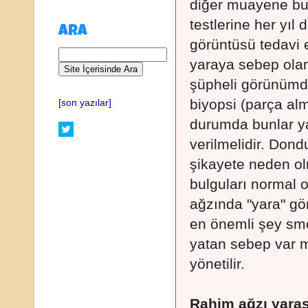
diğer muayene bu
testlerine her yıl
ARA
görüntüsü tedavi
yaraya sebep olan
şüpheli görünümde
biyopsi (parça al
[son yazılar]
durumda bunlar y
verilmelidir. Dond
şikayete neden ol
bulguları normal o
ağzında "yara" gö
en önemli şey smea
yatan sebep var m
yönetilir.
Rahim ağzı yarası