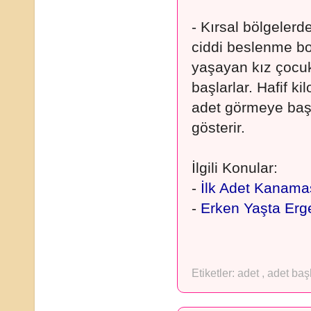
- Kırsal bölgelerd
ciddi beslenme bo
yaşayan kız çocu
başlarlar. Hafif k
adet görmeye başl
gösterir.
İlgili Konular:
-
İlk Adet Kanama
-
Erken Yaşta Erg
Etiketler:
adet
,
adet ba