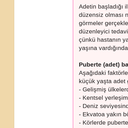
Adetin başladığı i
düzensiz olması n
görmeler gerçekle
düzenleyici tedavi
çünkü hastanın ya
yaşına vardığında
Puberte (adet) ba
Aşağıdaki faktörl
küçük yaşta adet 
- Gelişmiş ülkele
- Kentsel yerleşi
- Deniz seviyesi
- Ekvatoa yakın b
- Körlerde pubert