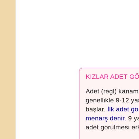
KIZLAR ADET G
Adet (regl) kanam
genellikle 9-12 ya
başlar.
İlk adet g
menarş denir.
9 y
adet görülmesi er