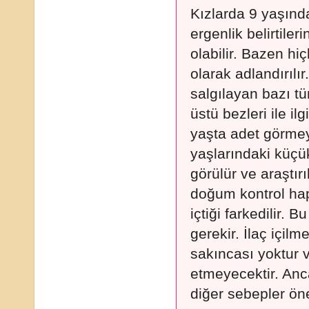
Kızlarda 9 yaşınd
ergenlik belirtiler
olabilir. Bazen h
olarak adlandırılır
salgılayan bazı tü
üstü bezleri ile il
yaşta adet görmey
yaşlarındaki küç
görülür ve araştı
doğum kontrol hap
içtiği farkedilir. 
gerekir. İlaç içil
sakıncası yoktur v
etmeyecektir. An
diğer sebepler öne