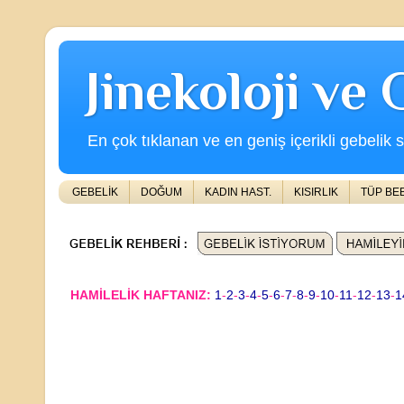
Jinekoloji ve
En çok tıklanan ve en geniş içerikli gebelik s
GEBELİK
DOĞUM
KADIN HAST.
KISIRLIK
TÜP BE
HAMİLELİK HAFTANIZ:
1
-
2
-
3
-
4
-
5
-
6
-
7
-
8
-
9
-
10
-
11
-
12
-
13
-
1