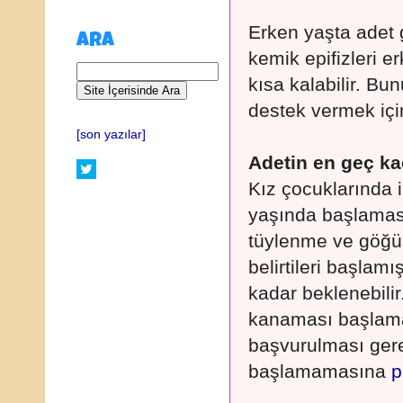
Erken yaşta adet 
ARA
kemik epifizleri e
kısa kalabilir. Bu
destek vermek için
[son yazılar]
Adetin en geç ka
Kız çocuklarında 
yaşında başlaması
tüylenme ve göğüs
belirtileri başlam
kadar beklenebilir
kanaması başlama
başvurulması gere
başlamamasına
p