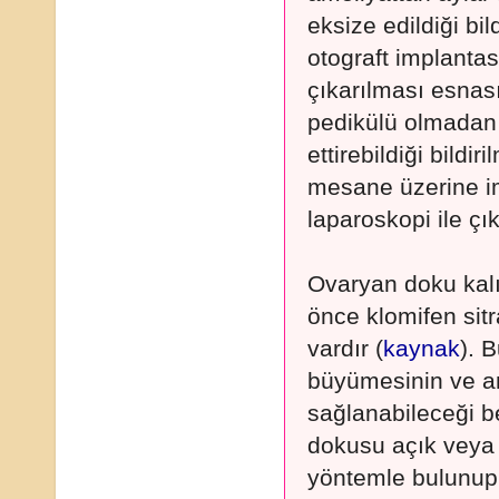
eksize edildiği bild
otograft implanta
çıkarılması esna
pedikülü olmadan
ettirebildiği bildir
mesane üzerine im
laparoskopi ile çıka
Ovaryan doku kalı
önce klomifen sit
vardır (
kaynak
). 
büyümesinin ve a
sağlanabileceği be
dokusu açık veya 
yöntemle bulunup 