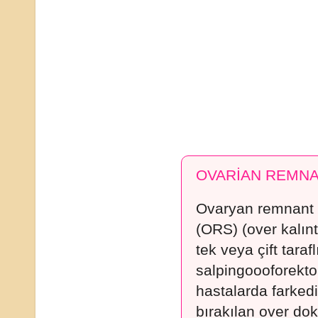
OVARİAN REMNA
Ovaryan remnant
(ORS) (over kalın
tek veya çift tarafl
salpingoooforekt
hastalarda farke
bırakılan over do