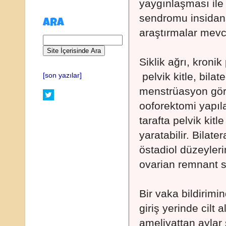
yaygınlaşması ile
sendromu insidans
ARA
araştırmalar mevcu
Siklik ağrı, kronik 
pelvik kitle, bila
[son yazılar]
menstrüasyon görülm
ooforektomi yapıl
tarafta pelvik kit
yaratabilir. Bilat
östadiol düzeyler
ovarian remnant 
Bir vaka bildirimi
giriş yerinde cilt
ameliyattan aylar s