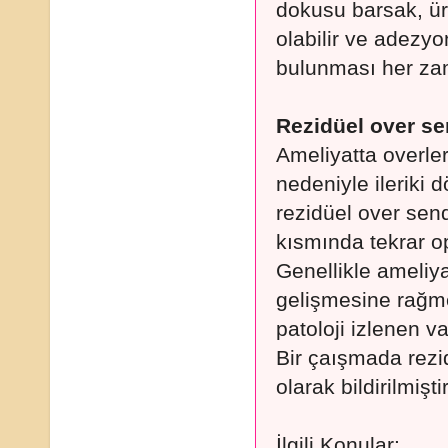
dokusu barsak, üre
olabilir ve adezyo
bulunması her zam
Rezidüel over s
Ameliyatta overle
nedeniyle ileriki
rezidüel over send
kısmında tekrar o
Genellikle ameliya
gelişmesine rağm
patoloji izlenen v
Bir çaışmada rezi
olarak bildirilmiştir
İlgili Konular: