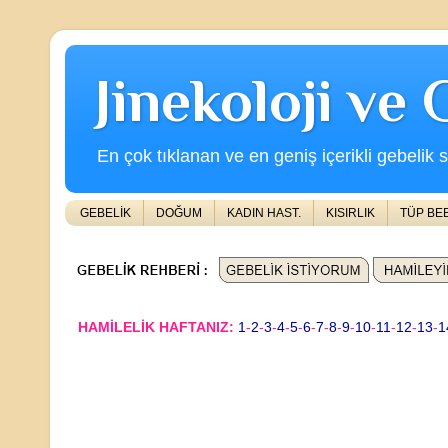
Jinekoloji ve
En çok tıklanan ve en geniş içerikli gebelik s
GEBELİK
DOĞUM
KADIN HAST.
KISIRLIK
TÜP BE
HAMİLELİK HAFTANIZ:
1
-
2
-
3
-
4
-
5
-
6
-
7
-
8
-
9
-
10
-
11
-
12
-
13
-
1