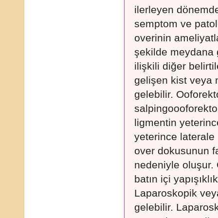
ilerleyen dönemd
semptom ve patoloj
overinin ameliyatl
şekilde meydana g
ilişkili diğer beli
gelişen kist veya 
gelebilir. Ooforek
salpingoooforekto
ligmentin yeterin
yeterince lateral
over dokusunun f
nedeniyle oluşur. 
batın içi yapışıkl
Laparoskopik vey
gelebilir. Laparos