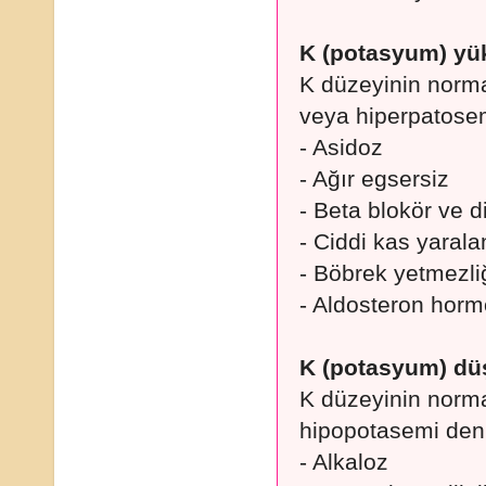
K (potasyum) yük
K düzeyinin norma
veya hiperpatosem
- Asidoz
- Ağır egsersiz
- Beta blokör ve dij
- Ciddi kas yaral
- Böbrek yetmezli
- Aldosteron hormo
K (potasyum) dü
K düzeyinin norma
hipopotasemi deni
- Alkaloz