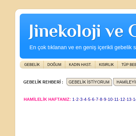
Jinekoloji ve
En çok tıklanan ve en geniş içerikli gebelik s
GEBELİK
DOĞUM
KADIN HAST.
KISIRLIK
TÜP BE
HAMİLELİK HAFTANIZ:
1
-
2
-
3
-
4
-
5
-
6
-
7
-
8
-
9
-
10
-
11
-
12
-
13
-
1