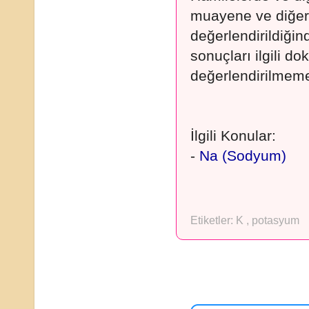
muayene ve diğer 
değerlendirildiğin
sonuçları ilgili d
değerlendirilmemel
İlgili Konular:
-
Na (Sodyum)
Etiketler:
K
,
potasyum