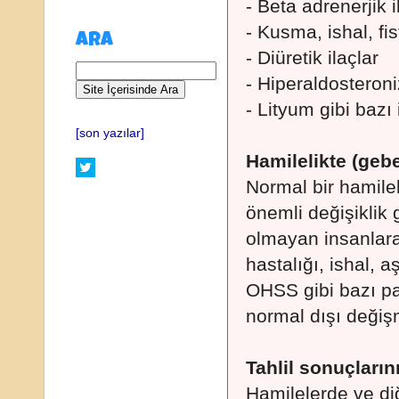
- Beta adrenerjik i
- Kusma, ishal, fis
ARA
- Diüretik ilaçlar
- Hiperaldosteron
- Lityum gibi bazı 
[son yazılar]
Hamilelikte (geb
Normal bir hamile
önemli değişiklik
olmayan insanlara 
hastalığı, ishal, 
OHSS gibi bazı pa
normal dışı değişm
Tahlil sonuçları
Hamilelerde ve diğ