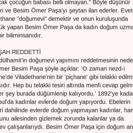
ak çocuğun babası belli olmayan." Böyle düşünür
eri ve Besim Ömer Paşa'yı şeytan ilan ederler. Evet
ethane "doğumevi" demektir ve onun kuruluşunda
lük yapan Besim Ömer Paşa da kadın doğum uzm
ir biliminsanıdır.
ŞAH REDDETTİ
bdülhamit'in doğumevi yapımını reddetmesinin nede
mer Besim Paşa şöyle açıklar: 'O zaman nezd-i
e'de Viladethane'nin bir 'piçhane' gibi telakki edilm
ıdır. Hep bu telakki tesiri altında menfi cevap gel
Her şey burada düğümlenip kalıyordu.' 1892'ye kada
bul'da kadınlar evlerde doğum yapıyordu. Ebelerin
leri dahilinde evlerde doğum yapmayan kadınlar, ha
unu ailesinden gizlemek zorunda kalanlar ya da
ev çalışanlarıydı. Besim Ömer Paşa için doğum an