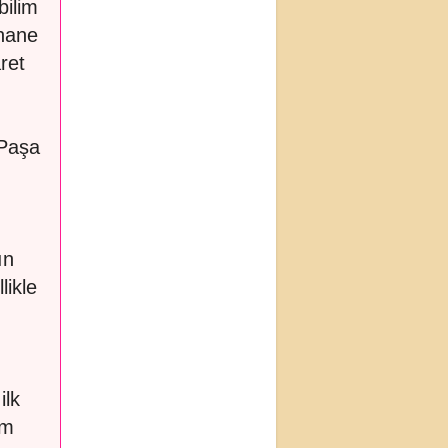
bilim
hane
ret
 Paşa
ın
likle
ilk
im