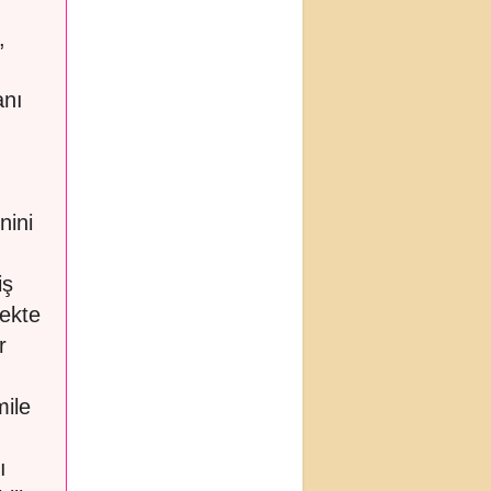
,
anı
nini
iş
mekte
r
mile
ı