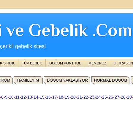
ji ve Gebelik .Com
erikli gebelik sitesi
KISIRLIK
TÜP BEBEK
DOĞUM KONTROL
MENOPOZ
ULTRASON
-
8
-
9
-
10
-
11
-
12
-
13
-
14
-
15
-
16
-
17
-
18
-
19
-
20
-
21
-
22
-
23
-
24
-
25
-
26
-
27
-
28
-
29