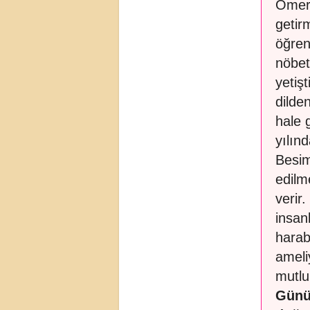
Ömer
getir
öğrenc
nöbet
yetiş
dilde
hale 
yılınd
Besim
edilm
verir
insan
harab
ameli
mutlu
Günü