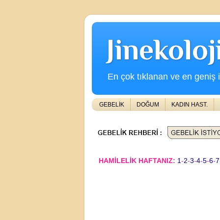
Jinekolo
En çok tıklanan ve en geniş iç
GEBELİK
DOĞUM
KADIN HAST.
HAMİLELİK HAFTANIZ:
1
-
2
-
3
-
4
-
5
-
6
-
7