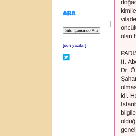
doğac
kimil
ARA
vilad
öncü
olan b
[son yazılar]
PADİ
II. A
Dr. Ö
Şahan
olmas
idi. 
İstan
bilgi
olduğ
genel