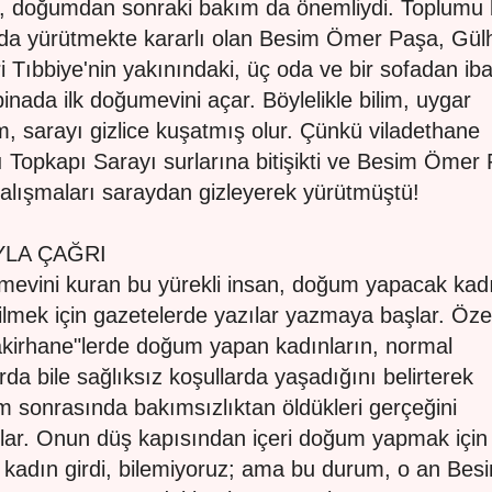
, doğumdan sonraki bakım da önemliydi. Toplumu 
da yürütmekte kararlı olan Besim Ömer Paşa, Gül
i Tıbbiye'nin yakınındaki, üç oda ve bir sofadan iba
binada ilk doğumevini açar. Böylelikle bilim, uygar
, sarayı gizlice kuşatmış olur. Çünkü viladethane
ı Topkapı Sarayı surlarına bitişikti ve Besim Ömer
alışmaları saraydan gizleyerek yürütmüştü!
YLA ÇAĞRI
evini kuran bu yürekli insan, doğum yapacak kad
ilmek için gazetelerde yazılar yazmaya başlar. Özel
akirhane"lerde doğum yapan kadınların, normal
arda bile sağlıksız koşullarda yaşadığını belirterek
 sonrasında bakımsızlıktan öldükleri gerçeğini
lar. Onun düş kapısından içeri doğum yapmak için 
 kadın girdi, bilemiyoruz; ama bu durum, o an Bes