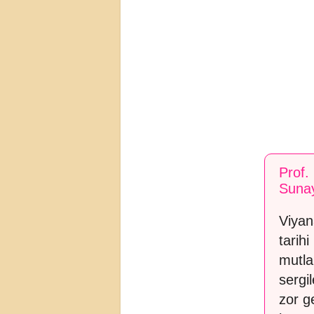
Prof.
Suna
Viyan
tarih
mutla
sergi
zor g