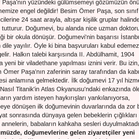
 Paşa'nın yüzündeki gülümsemeyi gözümüzün ön
memize engel değildir! Besim Ömer Paşa, son sınıf
ilerine 24 saat arayla, altışar kişilik gruplar halind
 tutturur. Doğumevi, bu alanda nice uzman doktor
tiği bir okula dönüşür. Doğumevi'nin başarısı İstanb
n dile yayılır. Öyle ki bina başvuruları kabul edemez
gelir. Halkın talebi karşısında II. Abdülhamit, 1904
a yeni bir viladethane yapılması iznini verir. Bu izin
 Ömer Paşa'nın zaferinin saray tarafından da kab
esi anlamına gelmektedir. İlk doğumevi 17 yıl hizm
. Nasıl Titanik'in Atlas Okyanusu'ndaki enkazında öl
ların yardım isteyen haykırışları yankılanıyorsa,
eye dönüşen ilk doğumevinin duvarlarında da zor b
yat sonrasında dünyaya gelen bebeklerin çığlıkları
 annelerin, babaların kahkaha sesleri duyulmaktadı
müzde, doğumevlerine gelen ziyaretçiler yeni