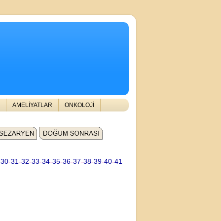
AMELİYATLAR
ONKOLOJİ
-
30
-
31
-
32
-
33
-
34
-
35
-
36
-
37
-
38
-
39
-
40
-
41