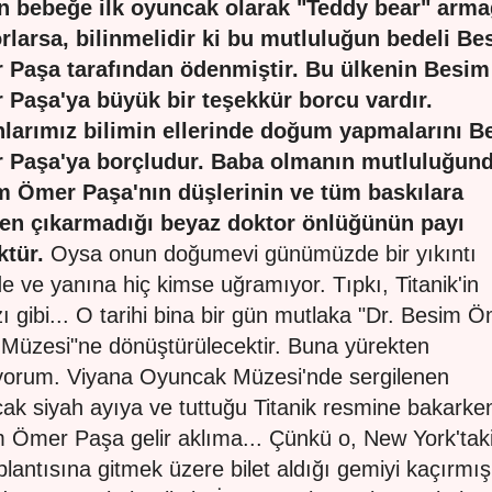
n bebeğe ilk oyuncak olarak "Teddy bear" arm
rlarsa, bilinmelidir ki bu mutluluğun bedeli Be
 Paşa tarafından ödenmiştir. Bu ülkenin Besim
Paşa'ya büyük bir teşekkür borcu vardır.
larımız bilimin ellerinde doğum yapmalarını B
 Paşa'ya borçludur. Baba olmanın mutluluğun
m Ömer Paşa'nın düşlerinin ve tüm baskılara
en çıkarmadığı beyaz doktor önlüğünün payı
tür.
Oysa onun doğumevi günümüzde bir yıkıntı
de ve yanına hiç kimse uğramıyor. Tıpkı, Titanik'in
ı gibi... O tarihi bina bir gün mutlaka "Dr. Besim 
Müzesi"ne dönüştürülecektir. Buna yürekten
yorum. Viyana Oyuncak Müzesi'nde sergilenen
ak siyah ayıya ve tuttuğu Titanik resmine bakarke
 Ömer Paşa gelir aklıma... Çünkü o, New York'taki
oplantısına gitmek üzere bilet aldığı gemiyi kaçırmış