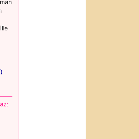
raman
m
lle
)
maz: