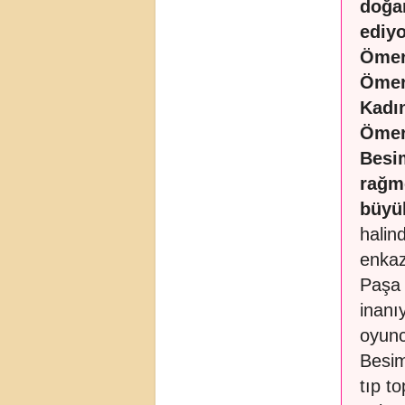
doğa
ediyo
Ömer
Ömer 
Kadın
Ömer
Besi
rağm
büyük
halin
enkaz
Paşa 
inanı
oyunc
Besim
tıp t