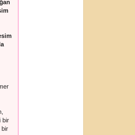
ağan
sim
esim
da
Ömer
n,
 bir
 bir