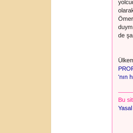
yolcu
olarak
Ömer 
duyma
de şa
Ülkem
PROF
'nın 
Bu sit
Yasal