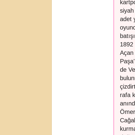
kartpo
siyah 
adet 
oyunca
batış
1892 y
Açan 
Paşa'
de Ve
bulun
çizdi
rafa 
anınd
Ömer 
Cağal
kurma