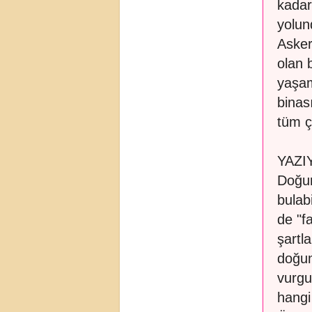
kadar
yolun
Asker
olan 
yaşam
binas
tüm ç
YAZI
Doğum
bulab
de "f
şartl
doğum
vurgu
hangi