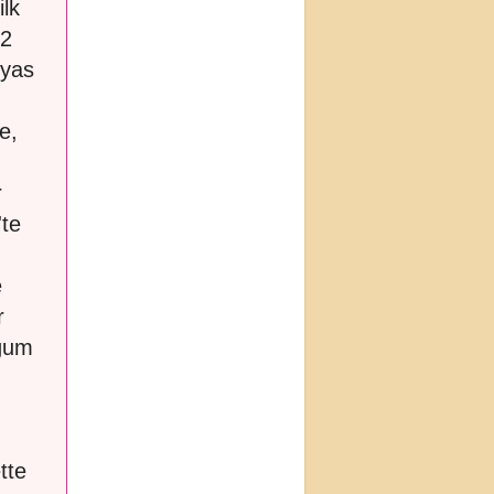
ilk
12
 yas
e,
r
'te
e
r
oğum
tte