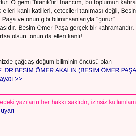
dur. O gemi Titanik'tir! İnancım, bu toplumun kah
 elleri kanlı katilleri, çetecileri tanıması değil, Besi
Paşa ve onun gibi biliminsanlarıyla "gurur"
sıdır. Besim Ömer Paşa gerçek bir kahramandır. İ
rtsa olsun, onun da elleri kanlı!
izde çağdaş doğum biliminin öncüsü olan
. DR BESİM ÖMER AKALIN (BESİM ÖMER PAŞA
hayatı >>
edeki yazıların her hakkı saklıdır, izinsiz kullanıla
 uyarı