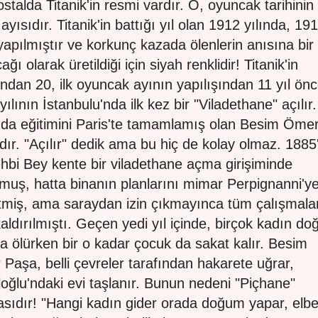
stalda Titanik'in resmi vardır. O, oyuncak tarihinin 
ayısıdır. Titanik'in battığı yıl olan 1912 yılında, 19
yapılmıştır ve korkunç kazada ölenlerin anısına bir
ğı olarak üretildiği için siyah renklidir! Titanik'in
ından 20, ilk oyuncak ayının yapılışından 11 yıl önc
ılının İstanbulu'nda ilk kez bir "Viladethane" açılır.
da eğitimini Paris'te tamamlamış olan Besim Öme
dır. "Açılır" dedik ama bu hiç de kolay olmaz. 1885
hbi Bey kente bir viladethane açma girişiminde
muş, hatta binanın planlarını mimar Perpignanni'y
rtmiş, ama saraydan izin çıkmayınca tüm çalışmala
kaldırılmıştı. Geçen yedi yıl içinde, birçok kadın d
a ölürken bir o kadar çocuk da sakat kalır. Besim
Paşa, belli çevreler tarafından hakarete uğrar,
oğlu'ndaki evi taşlanır. Bunun nedeni "Piçhane"
sıdır! "Hangi kadın gider orada doğum yapar, elbe