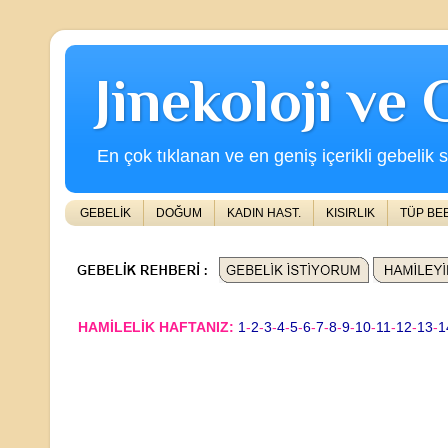
Jinekoloji ve
En çok tıklanan ve en geniş içerikli gebelik s
GEBELİK
DOĞUM
KADIN HAST.
KISIRLIK
TÜP BE
HAMİLELİK HAFTANIZ:
1
-
2
-
3
-
4
-
5
-
6
-
7
-
8
-
9
-
10
-
11
-
12
-
13
-
1