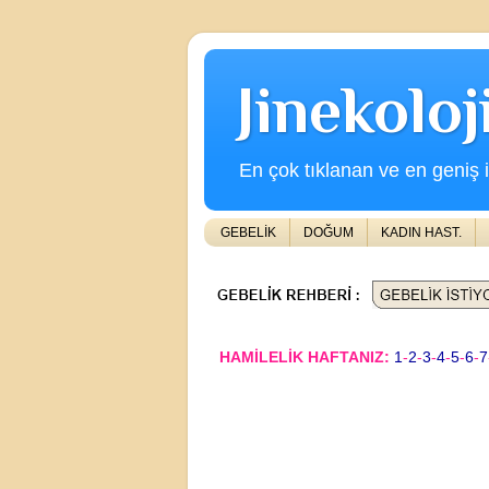
Jinekolo
En çok tıklanan ve en geniş iç
GEBELİK
DOĞUM
KADIN HAST.
HAMİLELİK HAFTANIZ:
1
-
2
-
3
-
4
-
5
-
6
-
7