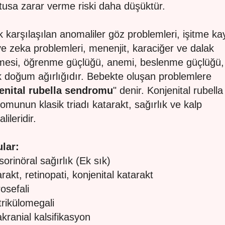
etusa zarar verme riski daha düşüktür.
k karşılaşılan anomaliler göz problemleri, işitme ka
ve zeka problemleri, menenjit, karaciğer ve dalak
esi, öğrenme güçlüğü, anemi, beslenme güçlüğü,
 doğum ağırlığıdır. Bebekte oluşan problemlere
enital rubella sendromu
" denir. Konjenital rubella
omunun klasik triadı katarakt, sağırlık ve kalp
ileridir.
lar:
sorinöral sağırlık (Ek sık)
rakt, retinopati, konjenital katarakt
osefali
trikülomegali
akranial kalsifikasyon