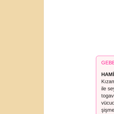
GEBE
HAMİ
Kızam
ile s
togav
vücud
şişme,