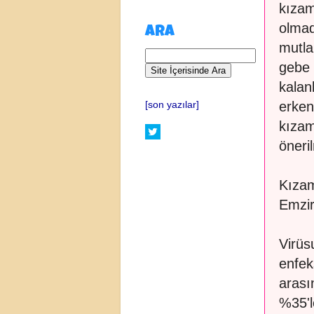
kızam
olmad
ARA
mutla
gebe 
kalan
erken
[son yazılar]
kızam
öneri
Kızam
Emzir
Virüs
enfek
arası
%35'l