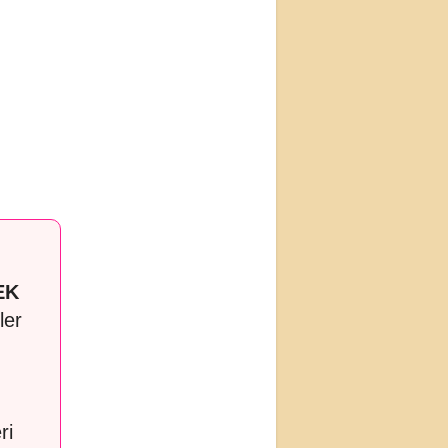
EK
ler
ri