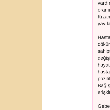
vardı
oranı
Kızam
yayıla
Hasta
dökün
sahip
değişi
hayat
hasta
poziti
Bağış
erişki
Gebel