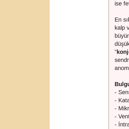
ise f
En sı
kalp 
büyüm
düşük
"
konj
sendr
anomal
Bulgu
- Sen
- Kata
- Mikr
- Ven
- İntr