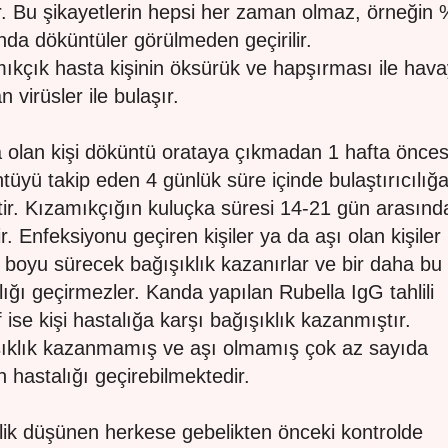
r. Bu şikayetlerin hepsi her zaman olmaz, örneğin
nda döküntüler görülmeden geçirilir.
ıkçık hasta kişinin öksürük ve hapşırması ile hav
n virüsler ile bulaşır.
 olan kişi döküntü orataya çıkmadan 1 hafta öncesi
tüyü takip eden 4 günlük süre içinde bulaştırıcılığ
tir. Kızamıkçığın kuluçka süresi 14-21 gün arasınd
r. Enfeksiyonu geçiren kişiler ya da aşı olan kişiler
 boyu sürecek bağışıklık kazanırlar ve bir daha bu
lığı geçirmezler. Kanda yapılan Rubella IgG tahlili
f ise kişi hastalığa karşı bağışıklık kazanmıştır.
ıklık kazanmamış ve aşı olmamış çok az sayıda
n hastalığı geçirebilmektedir.
ik düşünen herkese gebelikten önceki kontrolde