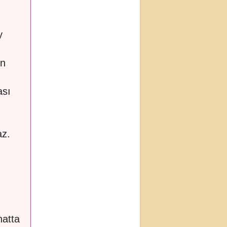
y
en
ası
az.
n
hatta