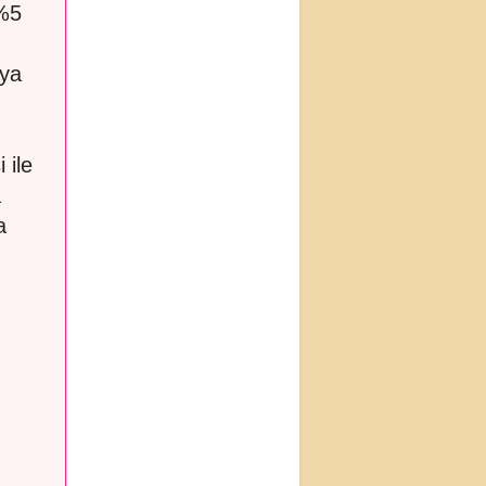
 %5
aya
 ile
a
a