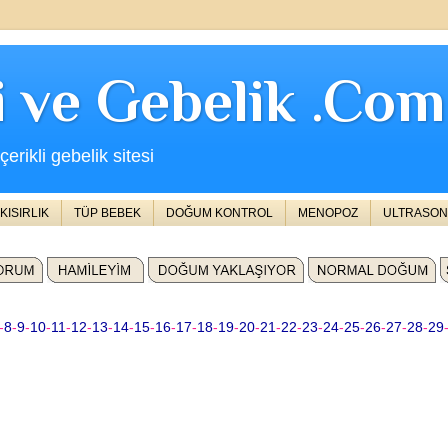
ji ve Gebelik .Com
erikli gebelik sitesi
KISIRLIK
TÜP BEBEK
DOĞUM KONTROL
MENOPOZ
ULTRASON
-
8
-
9
-
10
-
11
-
12
-
13
-
14
-
15
-
16
-
17
-
18
-
19
-
20
-
21
-
22
-
23
-
24
-
25
-
26
-
27
-
28
-
29