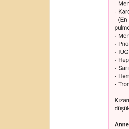
- Men
- Kar
(En s
pulmo
- Men
- Pn
- IU
- Hep
- Sarı
- Hem
- Tro
Kızam
düşük
Anne