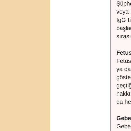
Şüphe
veya 
IgG t
başla
sıras
Fetus
Fetus
ya da
göste
geçti
hakkı
da he
Gebel
Gebel