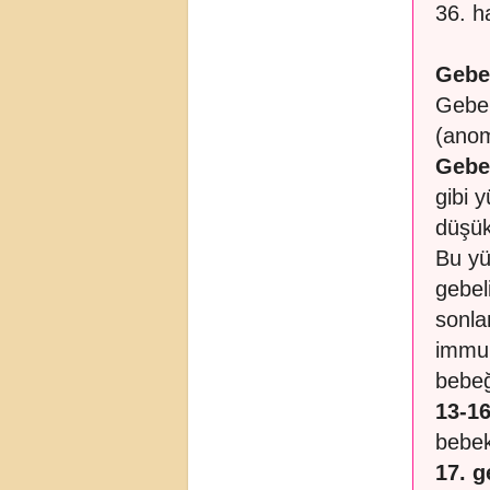
36. h
Gebel
Gebel
(anom
Gebe
gibi 
düşük
Bu yü
gebel
sonla
immun
bebeğ
13-16
bebek
17. g