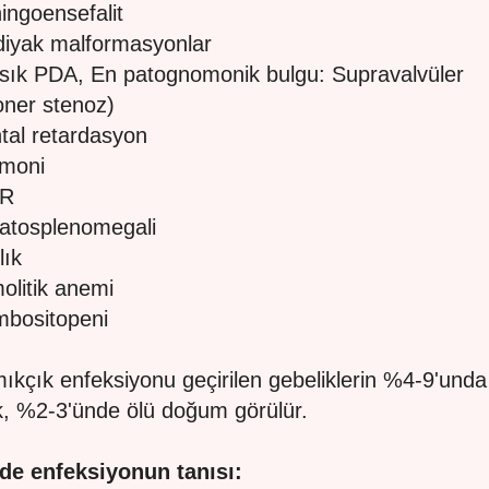
ingoensefalit
diyak malformasyonlar
ık PDA, En patognomonik bulgu: Supravalvüler
ner stenoz)
tal retardasyon
ömoni
GR
atosplenomegali
lık
olitik anemi
mbositopeni
ıkçık enfeksiyonu geçirilen gebeliklerin %4-9'unda
, %2-3'ünde ölü doğum görülür.
de enfeksiyonun tanısı: