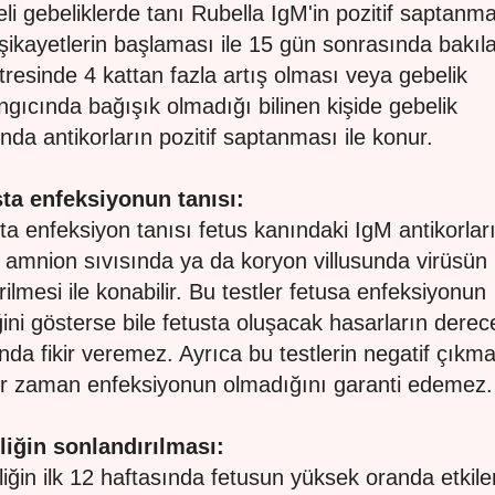
li gebeliklerde tanı Rubella IgM'in pozitif saptanm
şikayetlerin başlaması ile 15 gün sonrasında bakıl
itresinde 4 kattan fazla artış olması veya gebelik
ngıcında bağışık olmadığı bilinen kişide gebelik
ında antikorların pozitif saptanması ile konur.
ta enfeksiyonun tanısı:
ta enfeksiyon tanısı fetus kanındaki IgM antikorlar
 amnion sıvısında ya da koryon villusunda virüsün
rilmesi ile konabilir. Bu testler fetusa enfeksiyonun
ğini gösterse bile fetusta oluşacak hasarların derec
nda fikir veremez. Ayrıca bu testlerin negatif çıkma
r zaman enfeksiyonun olmadığını garanti edemez.
iğin sonlandırılması:
iğin ilk 12 haftasında fetusun yüksek oranda etkil