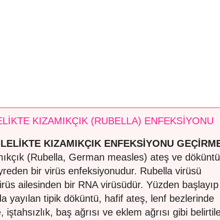
LİKTE KIZAMIKÇIK (RUBELLA) ENFEKSİYONU
LELİKTE KIZAMIKÇIK ENFEKSİYONU GEÇİRM
ıkçık (Rubella, German measles) ateş ve döküntü
eyreden bir virüs enfeksiyonudur. Rubella virüsü
irüs ailesinden bir RNA virüsüdür. Yüzden başlayıp
a yayılan tipik döküntü, hafif ateş, lenf bezlerinde
 iştahsızlık, baş ağrısı ve eklem ağrısı gibi belirtile