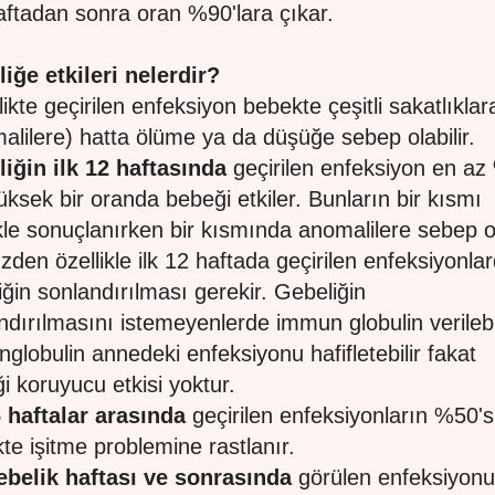
aftadan sonra oran %90'lara çıkar.
iğe etkileri nelerdir?
ikte geçirilen enfeksiyon bebekte çeşitli sakatlıklar
alilere) hatta ölüme ya da düşüğe sebep olabilir.
liğin
ilk 12 haftasında
geçirilen enfeksiyon en a
yüksek bir oranda bebeği etkiler. Bunların bir kısmı
le sonuçlanırken bir kısmında anomalilere sebep o
zden özellikle ilk 12 haftada geçirilen enfeksiyonla
iğin sonlandırılması gerekir. Gebeliğin
ndırılmasını istemeyenlerde immun globulin verilebil
globulin annedeki enfeksiyonu hafifletebilir fakat
i koruyucu etkisi yoktur.
 haftalar arasında
geçirilen enfeksiyonların %50's
te işitme problemine rastlanır.
ebelik haftası ve sonrasında
görülen enfeksiyon