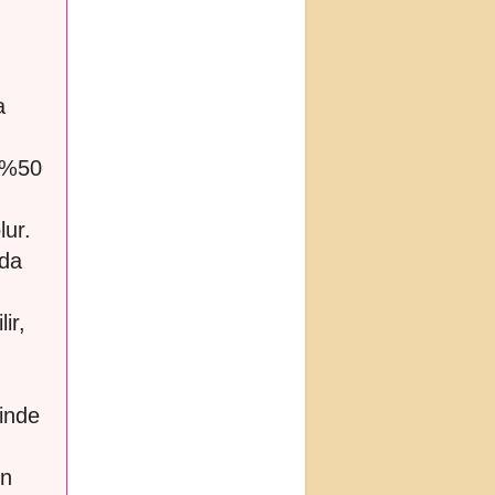
a
z %50
lur.
rda
ir,
inde
un