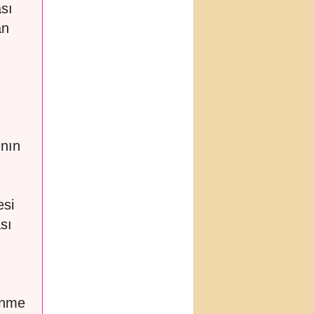
ası
an
ının
esi
sı
enme