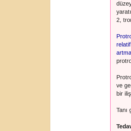
düzey
yarat
2, tr
Protr
relati
artma
protr
Protr
ve ge
bir il
Tanı 
Tedav