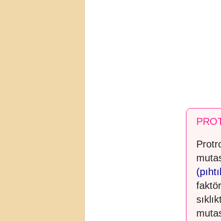
PRO
Protr
muta
(pıht
faktö
sıklı
mutas