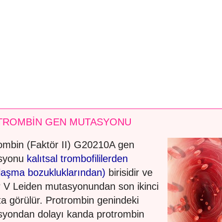
TROMBİN GEN MUTASYONU
ombin (Faktör II) G20210A gen
syonu
kalıtsal trombofililerden
ılaşma bozukluklarından)
birisidir ve
r V Leiden mutasyonundan son ikinci
kta görülür. Protrombin genindeki
yondan dolayı kanda protrombin