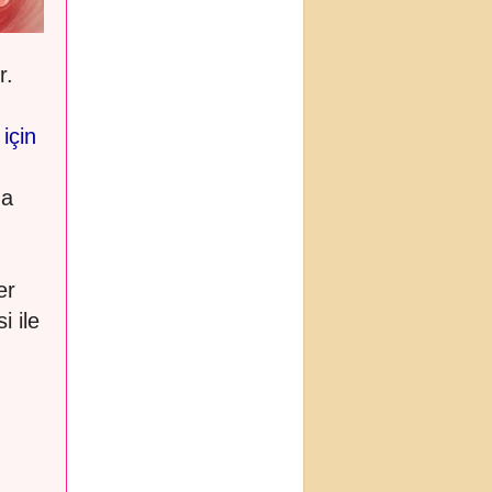
r.
için
da
er
i ile