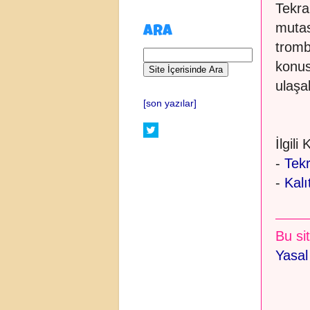
Tekra
mutas
ARA
trombo
konus
ulaşab
[son yazılar]
İlgili
-
Tek
-
Kalı
Bu sit
Yasal