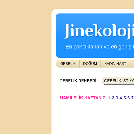
Jinekolo
En çok tıklanan ve en geniş iç
GEBELİK
DOĞUM
KADIN HAST.
HAMİLELİK HAFTANIZ:
1
-
2
-
3
-
4
-
5
-
6
-
7