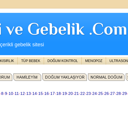
ji ve Gebelik .Com
erikli gebelik sitesi
KISIRLIK
TÜP BEBEK
DOĞUM KONTROL
MENOPOZ
ULTRASON
-
8
-
9
-
10
-
11
-
12
-
13
-
14
-
15
-
16
-
17
-
18
-
19
-
20
-
21
-
22
-
23
-
24
-
25
-
26
-
27
-
28
-
29