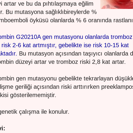
i artar ve bu da pıhtılaşmaya eğilim
ır. Bu mutasyona sağlıklıbireylerde %
omboemboli öyküsü olanlarda % 6 oranında rastlanı
ombin G20210A gen mutasyonu olanlarda tromboz 
f risk 2-6 kat artmıştır, gebelikte ise risk 10-15 kat
ktadır.
Bu mutasyon açısından taşıyıcı olanlarda 
ombin düzeyi artar ve tromboz riski 2,8 kat artar.
ombin gen mutasyonu gebelikte tekrarlayan düşükl
lişme geriliği açısından riski arttırırken preeklampos
işkisi gösterilememiştir.
genetik çalışma ile konulur.
i: