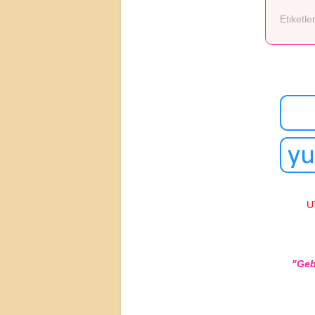
Etiketle
U
"Geb