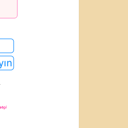
.
etçi