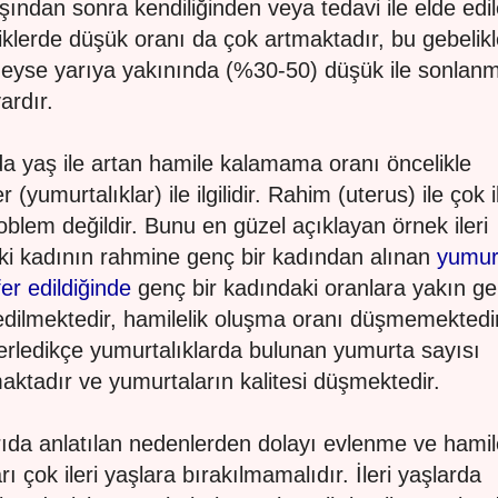
şından sonra kendiliğinden veya tedavi ile elde edi
iklerde düşük oranı da çok artmaktadır, bu gebelikl
eyse yarıya yakınında (%30-50) düşük ile sonlan
vardır.
a yaş ile artan hamile kalamama oranı öncelikle
r (yumurtalıklar) ile ilgilidir. Rahim (uterus) ile çok il
roblem değildir. Bunu en güzel açıklayan örnek ileri
ki kadının rahmine genç bir kadından alınan
yumur
fer edildiğinde
genç bir kadındaki oranlara yakın ge
edilmektedir, hamilelik oluşma oranı düşmemektedir
lerledikçe yumurtalıklarda bulunan yumurta sayısı
aktadır ve yumurtaların kalitesi düşmektedir.
ıda anlatılan nedenlerden dolayı evlenme ve hamile
rı çok ileri yaşlara bırakılmamalıdır. İleri yaşlarda