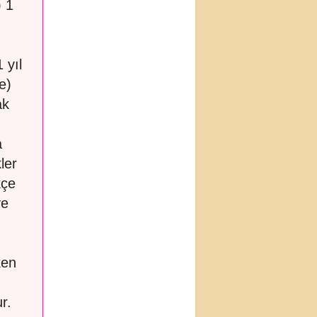
) 1
 yıl
e)
ak
a
ler
kçe
ve
ken
r.