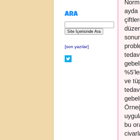
Norma
ayda 
ARA
çiftl
düzen
sonun
probl
[son yazılar]
tedav
gebel
%5'le
ve tü
tedav
gebel
Örneğ
uygul
bu or
civar