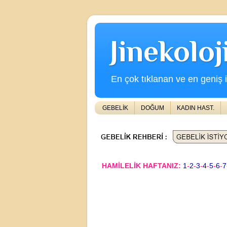
Jinekolo
En çok tıklanan ve en geniş iç
GEBELİK
DOĞUM
KADIN HAST.
HAMİLELİK HAFTANIZ:
1
-
2
-
3
-
4
-
5
-
6
-
7