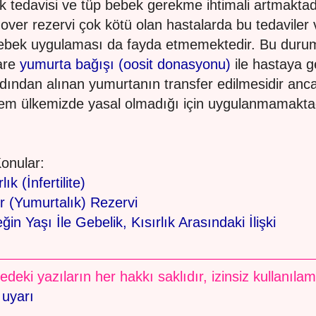
lık tedavisi ve tüp bebek gerekme ihtimali artmaktad
 over rezervi çok kötü olan hastalarda bu tedaviler 
ebek uygulaması da fayda etmemektedir. Bu duru
are
yumurta bağışı (oosit donasyonu)
ile hastaya 
adından alınan yumurtanın transfer edilmesidir anc
lem ülkemizde yasal olmadığı için uygulanmamakta
 Konular:
lık (İnfertilite)
r (Yumurtalık) Rezervi
ğin Yaşı İle Gebelik, Kısırlık Arasındaki İlişki
edeki yazıların her hakkı saklıdır, izinsiz kullanıla
 uyarı