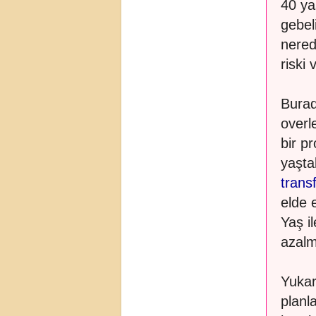
40 ya
gebel
nered
riski 
Burad
overle
bir p
yaşta
trans
elde 
Yaş i
azalm
Yukar
planla