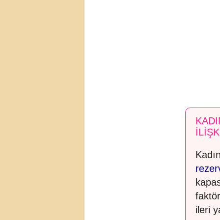
KADI
İLİŞK
Kadın
rezerv
kapas
faktö
ileri y