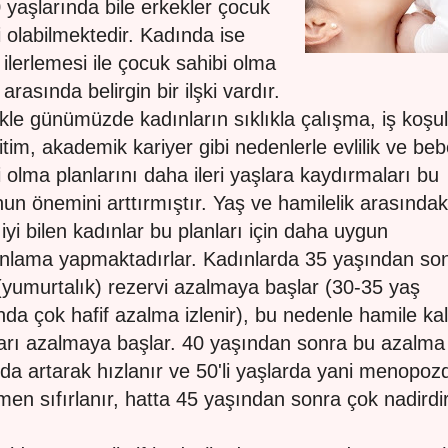
 yaşlarında bile erkekler çocuk
i olabilmektedir. Kadında ise
 ilerlemesi ile çocuk sahibi olma
arasında belirgin bir ilşki vardır.
ikle günümüzde kadınların sıklıkla çalışma, iş koşul
itim, akademik kariyer gibi nedenlerle evlilik ve be
i olma planlarını daha ileri yaşlara kaydırmaları bu
un önemini arttırmıştır. Yaş ve hamilelik arasındak
i iyi bilen kadınlar bu planları için daha uygun
lama yapmaktadırlar. Kadınlarda 35 yaşından so
(yumurtalık) rezervi azalmaya başlar (30-35 yaş
nda çok hafif azalma izlenir), bu nedenle hamile k
arı azalmaya başlar. 40 yaşından sonra bu azalma
da artarak hızlanır ve 50'li yaşlarda yani menopoz
en sıfırlanır, hatta 45 yaşından sonra çok nadirdir