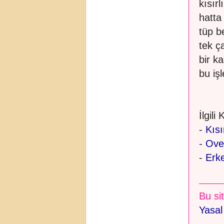
kısır
hatta
tüp b
tek ç
bir k
bu iş
İlgili
-
Kısır
-
Ove
-
Erke
Bu sit
Yasal