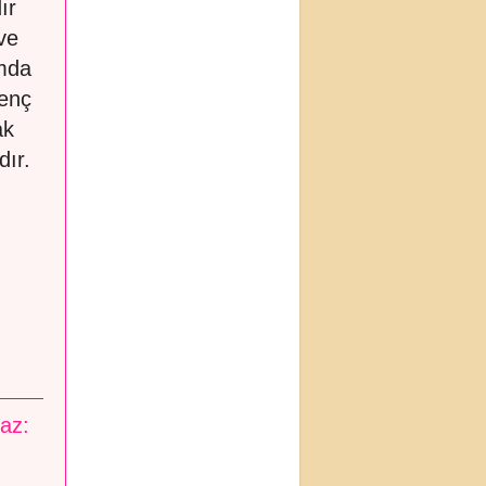
ır
ve
mda
genç
ak
dır.
maz: