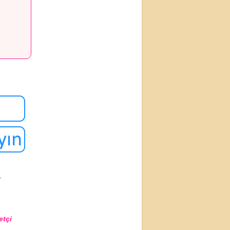
.
etçi