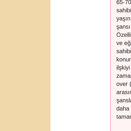
65-70
sahib
yaşın
şansı 
Özell
ve eğ
sahib
konun
ilşkiy
zaman
over 
arası
şansl
daha 
tamam