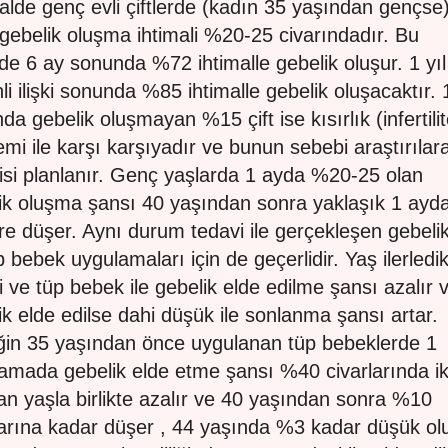
lde genç evli çiftlerde (kadın 35 yaşından gençse
gebelik oluşma ihtimali %20-25 civarındadır. Bu
erde 6 ay sonunda %72 ihtimalle gebelik oluşur. 1 yıl
li ilişki sonunda %85 ihtimalle gebelik oluşacaktır. 1
da gebelik oluşmayan %15 çift ise kısırlık (infertilit
emi ile karşı karşıyadır ve bunun sebebi araştırılar
isi planlanır. Genç yaşlarda 1 ayda %20-25 olan
ik oluşma şansı 40 yaşından sonra yaklaşık 1 ayd
re düşer. Aynı durum tedavi ile gerçekleşen gebelik
p bebek uygulamaları için de geçerlidir. Yaş ilerledi
i ve tüp bebek ile gebelik elde edilme şansı azalır 
ik elde edilse dahi düşük ile sonlanma şansı artar.
in 35 yaşından önce uygulanan tüp bebeklerde 1
amada gebelik elde etme şansı %40 civarlarında i
an yaşla birlikte azalır ve 40 yaşından sonra %10
larına kadar düşer , 44 yaşında %3 kadar düşük olu