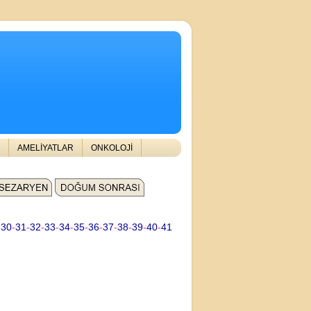
AMELİYATLAR
ONKOLOJİ
-
30
-
31
-
32
-
33
-
34
-
35
-
36
-
37
-
38
-
39
-
40
-
41