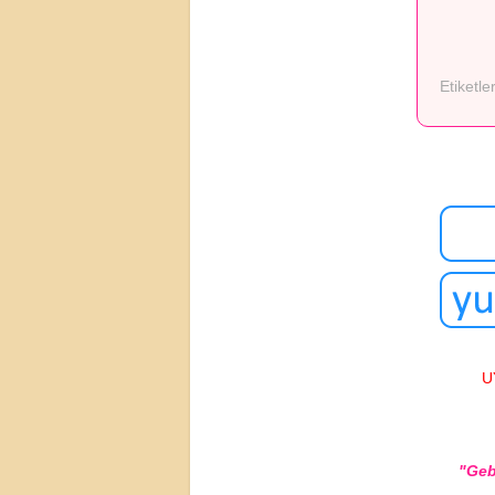
Etiketle
U
"Geb