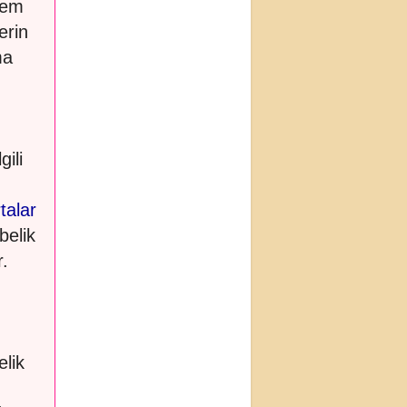
lem
erin
ma
gili
talar
belik
.
lik