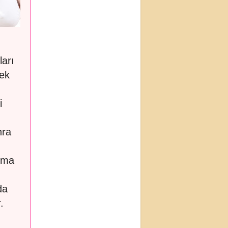
ları
bek
i
nra
alma
da
.