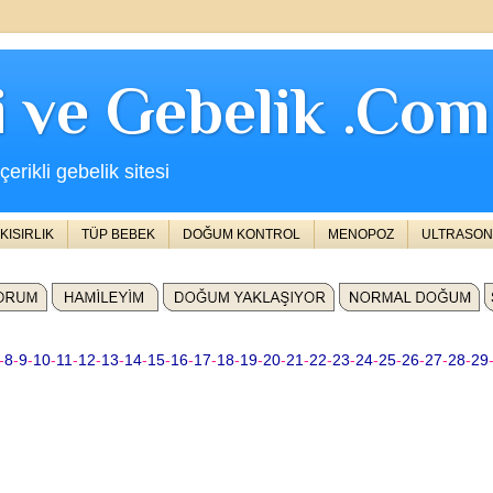
ji ve Gebelik .Com
erikli gebelik sitesi
KISIRLIK
TÜP BEBEK
DOĞUM KONTROL
MENOPOZ
ULTRASON
-
8
-
9
-
10
-
11
-
12
-
13
-
14
-
15
-
16
-
17
-
18
-
19
-
20
-
21
-
22
-
23
-
24
-
25
-
26
-
27
-
28
-
29