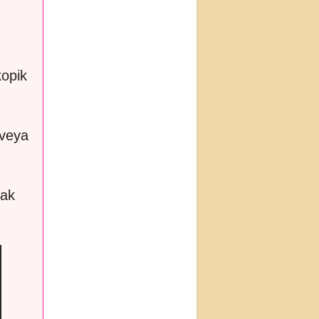
kopik
(veya
rak