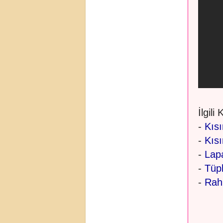
İlgili
-
Kısır
-
Kısı
-
Lapa
-
Tüpl
-
Rah