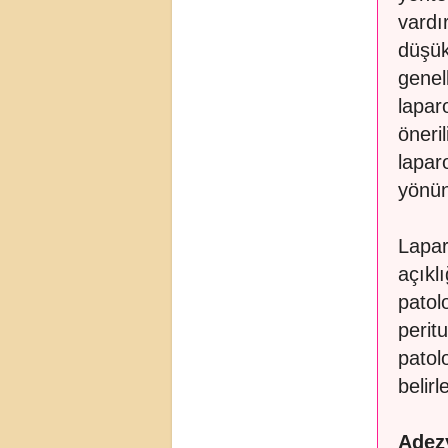
vardı
düşük
genel
lapar
öneri
lapar
yönün
Laparo
açıkl
patol
perit
patol
belir
Adezy