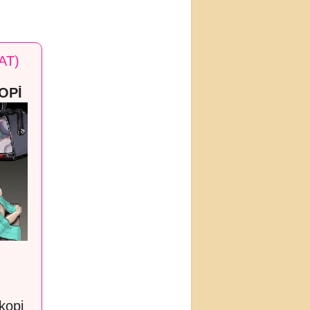
AT)
OPİ
kopi