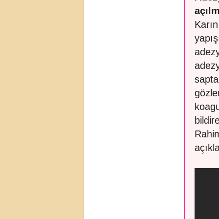
açılm
Karın
yapış
adezy
adezy
sapta
gözle
koagu
bildi
Rahim
açıkl