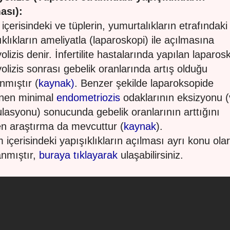
ası):
 içerisindeki ve tüplerin, yumurtalıkların etrafındaki
ıklıkların ameliyatla (laparoskopi) ile açılmasına
olizis denir. İnfertilite hastalarında yapılan laparos
olizis sonrası gebelik oranlarında artış olduğu
nmıştır (
kaynak)
. Benzer şekilde laparoksopide
nen minimal
endometriozis
odaklarının eksizyonu 
lasyonu) sonucunda gebelik oranlarının arttığını
ren araştırma da mevcuttur (
kaynak
).
 içerisindeki yapışıklıkların açılması ayrı konu ola
anmıştır,
buraya tıklayarak
ulaşabilirsiniz.