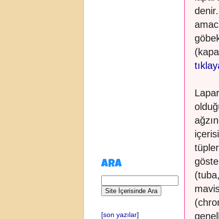
denir
amacı
göbek
(kapa
tıkla
Lapar
olduğ
ağzın
içeri
tüple
göste
ARA
(tuba
mavis
(chro
genel
[son yazılar]