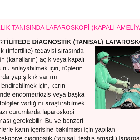
RLIK TANISINDA LAPAROSKOPİ (KAPALI AMELİY
RTİLİTEDE DİAGNOSTİK (TANISAL) LAPAROSK
ık (infertilite) tedavisi sırasında
rin (kanalların) açık veya kapalı
unu anlayabilmek için, tüplerin
ında yapışıklık var mı
lendirebilmek için, karın
sinde endometriozis veya başka
olojiler varlığını araştırabilmek
bazı durumlarda laparoskopi
ması gerekebilir. Bu ve benzeri
lerle karın içerisine bakılması için yapılan
oskopiye diagnostik (tanısal, teşhis amaçlı) laparos