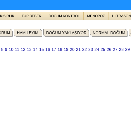
KISIRLIK
TÜP BEBEK
DOĞUM KONTROL
MENOPOZ
ULTRASON
-
8
-
9
-
10
-
11
-
12
-
13
-
14
-
15
-
16
-
17
-
18
-
19
-
20
-
21
-
22
-
23
-
24
-
25
-
26
-
27
-
28
-
29