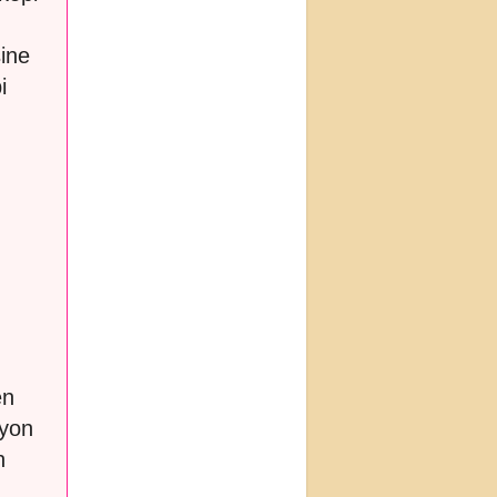
sine
i
en
syon
n