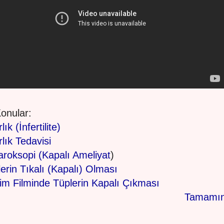
 Konular:
lık (İnfertilite)
rlık Tedavisi
roksopi (Kapalı Ameliyat
)
erin Tıkalı (Kapalı) Olması
im Filminde Tüplerin Kapalı Çıkması
Tamamın