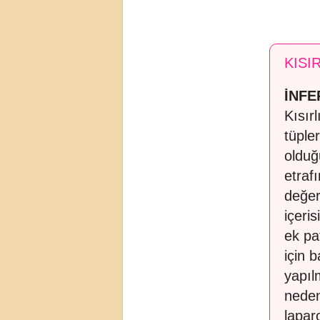
KISI
İNFE
Kısırl
tüple
olduğ
etraf
değer
içeri
ek pat
için 
yapıl
neden
lapar