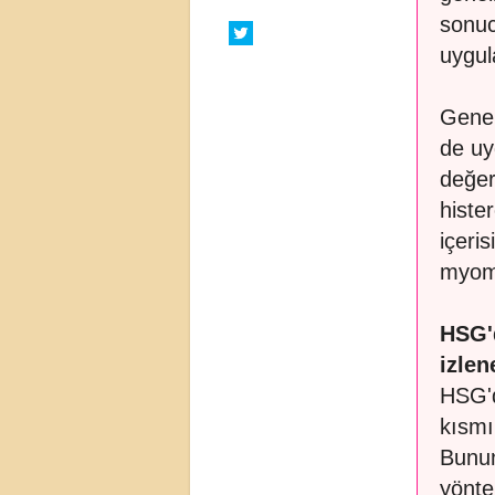
sonuc
uygul
Genel
de uy
değer
histe
içeri
myom, 
HSG'd
izlen
HSG'd
kısmı
Bunun
yönte