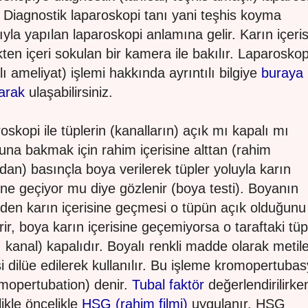
. Diagnostik laparoskopi tanı yani teşhis koyma
yla yapılan laparoskopi anlamına gelir. Karın içeri
ten içeri sokulan bir kamera ile bakılır. Laparoskop
lı ameliyat) işlemi hakkında ayrıntılı bilgiye
buraya
yarak
ulaşabilirsiniz.
oskopi ile tüplerin (kanalların) açık mı kapalı mı
una bakmak için rahim içerisine alttan (rahim
dan) basınçla boya verilerek tüpler yoluyla karın
sine geçiyor mu diye gözlenir (boya testi). Boyanın
rden karın içerisine geçmesi o tüpün açık olduğunu
rir, boya karın içerisine geçemiyorsa o taraftaki tüp
, kanal) kapalıdır. Boyalı renkli madde olarak metil
i dilüe edilerek kullanılır. Bu işleme kromopertuba
mopertubation) denir.
Tubal faktör
değerlendirilirke
likle öncelikle
HSG (rahim filmi)
uygulanır. HSG