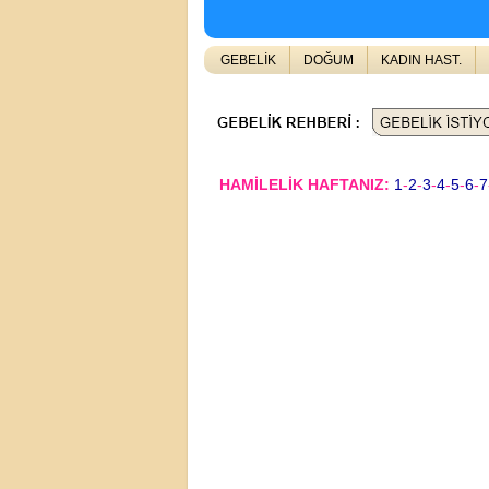
GEBELİK
DOĞUM
KADIN HAST.
HAMİLELİK HAFTANIZ:
1
-
2
-
3
-
4
-
5
-
6
-
7