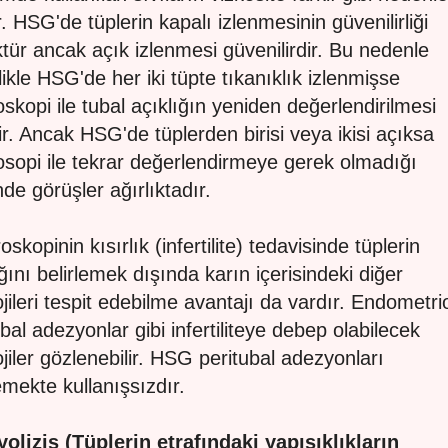
r. HSG'de tüplerin kapalı izlenmesinin güvenilirliği
tür ancak açık izlenmesi güvenilirdir. Bu nedenle
likle HSG'de her iki tüpte tıkanıklık izlenmişse
oskopi ile tubal açıklığın yeniden değerlendirilmesi
lir. Ancak HSG'de tüplerden birisi veya ikisi açıksa
osopi ile tekrar değerlendirmeye gerek olmadığı
de görüşler ağırlıktadır.
skopinin kısırlık (infertilite) tedavisinde tüplerin
ığını belirlemek dışında karın içerisindeki diğer
ojileri tespit edebilme avantajı da vardır. Endometri
ubal adezyonlar gibi infertiliteye debep olabilecek
ojiler gözlenebilir. HSG peritubal adezyonları
lemekte kullanışsızdır.
olizis (Tüplerin etrafındaki yapışıklıkların