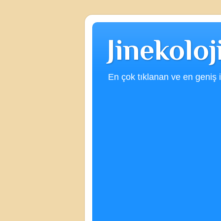
Jinekolo
En çok tıklanan ve en geniş iç