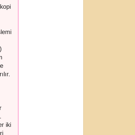
skopi
şlemi
)
m
de
ılır.
r
.
r iki
ri