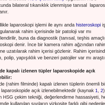
unda bilateral tıkanıklık izlenmişse tanısal laparo
anır.
likle laparoskopi işlemi ile aynı anda
histeroskopi
i
gulanarak rahim içerisinde bir patoloji var mı
lendirilir, buna da diagnostik (tanısal, teşhis amaçlı
roskopi denir. İnce bir kamera rahim ağzından rahi
sine uzatılarak rahim içerisi gözlenir. Rahim içerisin
polip, yapışıklık ve benzeri patojiler var mı araştır
e kapalı izlenen tüpler laparoskopide açık
ebilir:
e (rahim filminde) kapalı izlenen tüplerin önemli bi
 laparoskopide açık izlenebilmektedir (kaynak
1
,
2
)
 HSG çekim tekniği, değerlendirme hassasiyeti, he
mde kullanılan sıvıların vizkosite farklı gibi nedenle