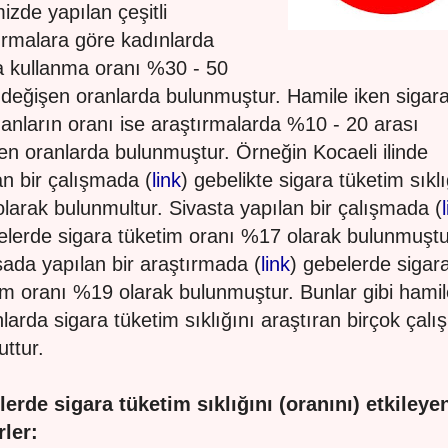
izde yapılan çeşitli
ırmalara göre kadınlarda
a kullanma oranı %30 - 50
 değişen oranlarda bulunmuştur. Hamile iken sigar
nanların oranı ise araştırmalarda %10 - 20 arası
en oranlarda bulunmuştur. Örneğin Kocaeli ilinde
an bir çalışmada (
link
) gebelikte sigara tüketim sıklı
larak bulunmultur. Sivasta yapılan bir çalışmada (
elerde sigara tüketim oranı %17 olarak bulunmuştu
ada yapılan bir araştırmada (
link
) gebelerde sigar
im oranı %19 olarak bulunmuştur. Bunlar gibi hamil
larda sigara tüketim sıklığını araştıran birçok çal
ttur.
erde sigara tüketim sıklığını (oranını) etkileye
rler: