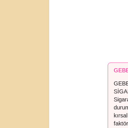
GEBE
GEBE
SİGA
Sigar
durum
kırsa
faktör