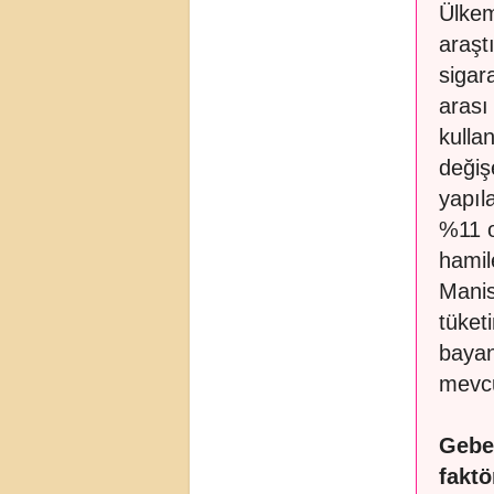
Ülkem
araşt
sigar
arası
kulla
değiş
yapıl
%11 o
hamil
Manis
tüket
bayan
mevcu
Gebel
faktö