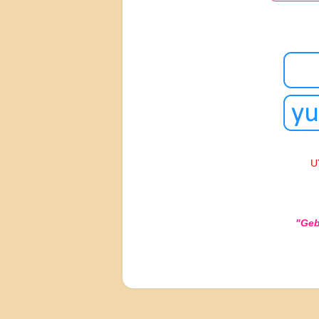
U
"Geb