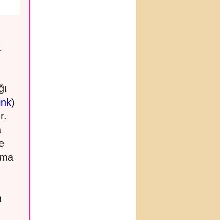
a
ğı
link
)
r.
a
e
ışma
n