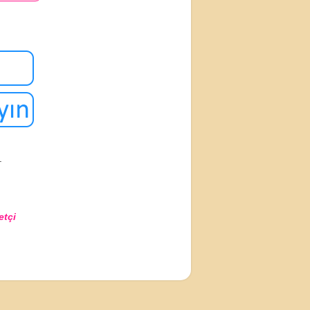
.
etçi