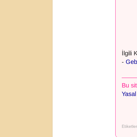
İlgili
-
Gebe
Bu sit
Yasal
Etiketle