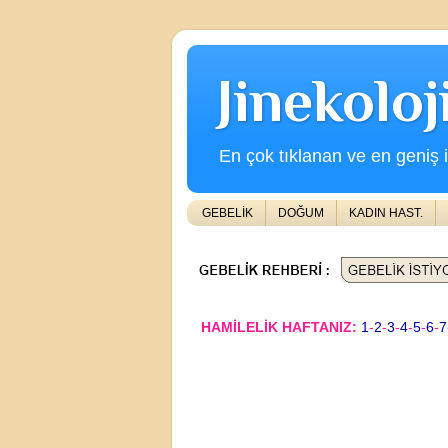
Jinekolo
En çok tıklanan ve en geniş iç
GEBELİK
DOĞUM
KADIN HAST.
HAMİLELİK HAFTANIZ:
1
-
2
-
3
-
4
-
5
-
6
-
7