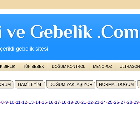
ji ve Gebelik .Com
erikli gebelik sitesi
KISIRLIK
TÜP BEBEK
DOĞUM KONTROL
MENOPOZ
ULTRASON
-
8
-
9
-
10
-
11
-
12
-
13
-
14
-
15
-
16
-
17
-
18
-
19
-
20
-
21
-
22
-
23
-
24
-
25
-
26
-
27
-
28
-
29