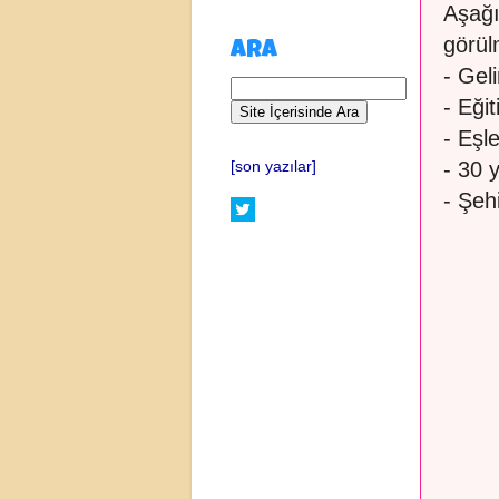
Aşağı
görül
ARA
- Gel
- Eği
- Eşl
- 30 
[son yazılar]
- Şeh