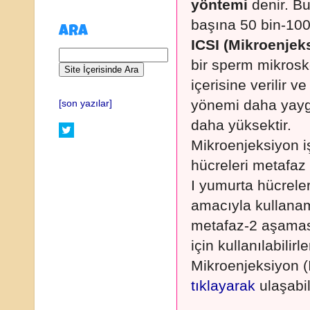
yöntemi
denir. Bu
başına 50 bin-100 
ARA
ICSI (Mikroenjek
bir sperm mikrosk
içerisine verilir
yönemi daha yayg
[son yazılar]
daha yüksektir.
Mikroenjeksiyon i
hücreleri metafaz 
I yumurta hücrele
amacıyla kullanam
metafaz-2 aşamas
için kullanılabilirle
Mikroenjeksiyon (I
tıklayarak
ulaşabil