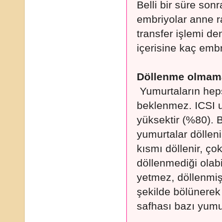
Belli bir süre so
embriyolar anne r
transfer işlemi de
içerisine kaç embr
Döllenme olmam
Yumurtaların hep
beklenmez. ICSI 
yüksektir (%80). 
yumurtalar dölleni
kısmı döllenir, ço
döllenmediği olab
yetmez, döllenmiş
şekilde bölünerek
safhası bazı yumu