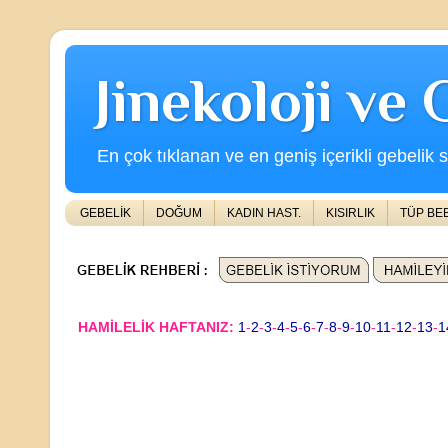
Jinekoloji ve
En çok tıklanan ve en geniş içerikli gebelik s
GEBELİK
DOĞUM
KADIN HAST.
KISIRLIK
TÜP BE
HAMİLELİK HAFTANIZ:
1
-
2
-
3
-
4
-
5
-
6
-
7
-
8
-
9
-
10
-
11
-
12
-
13
-
1