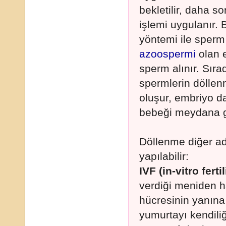
bekletilir, daha s
işlemi uygulanır
yöntemi ile sper
azoospermi
olan 
sperm alınır. Sır
spermlerin döllen
oluşur, embriyo d
bebeği meydana ge
Döllenme diğer adı 
yapılabilir:
IVF (in-vitro fert
verdiği meniden h
hücresinin yanına 
yumurtayı kendili