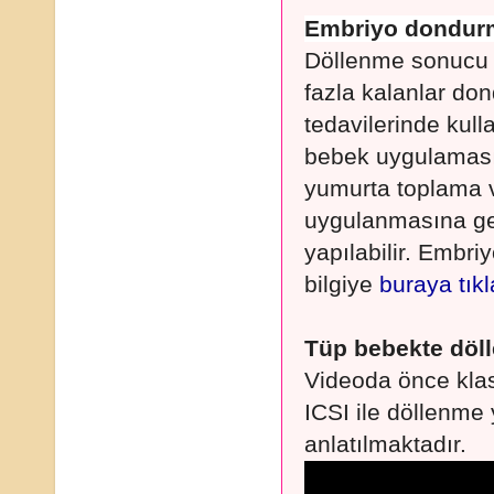
Embriyo dondurm
Döllenme sonucu e
fazla kalanlar don
tedavilerinde kulla
bebek uygulaması
yumurta toplama 
uygulanmasına ger
yapılabilir. Embri
bilgiye
buraya tık
Tüp bebekte döll
Videoda önce klas
ICSI ile döllenme 
anlatılmaktadır.