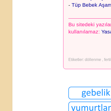
-
Tüp Bebek Aşam
Bu sitedeki yazılar
kullanılamaz:
Yasa
Etiketler:
döllenme
,
fert