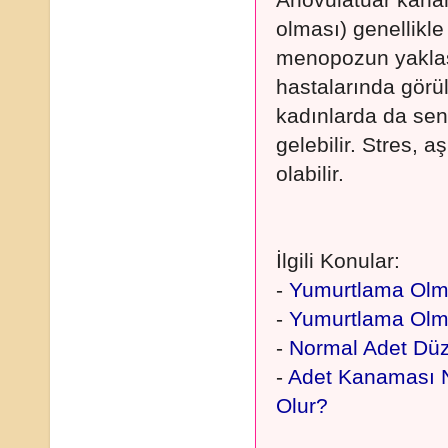
Anovulatuar kan
olması) genellikle
menopozun yaklaştı
hastalarında görül
kadınlarda da sen
gelebilir. Stres, 
olabilir.
İlgili Konular:
-
Yumurtlama Ol
-
Yumurtlama Olma
-
Normal Adet Dü
-
Adet Kanaması 
Olur?