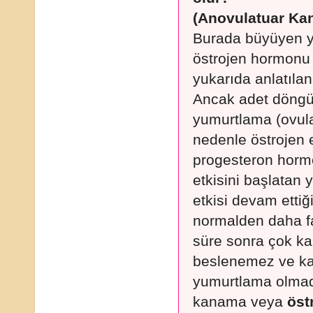
(Anovulatuar Ka
Burada büyüyen yu
östrojen hormonu i
yukarıda anlatıla
Ancak adet döngü
yumurtlama (ovul
nedenle östrojen 
progesteron horm
etkisini başlatan
etkisi devam ettiğ
normalden daha f
süre sonra çok kalı
beslenemez ve ka
yumurtlama olma
kanama veya
öst