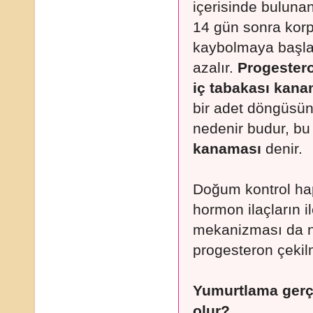
içerisinde bulun
14 gün sonra korp
kaybolmaya başla
azalır.
Progester
iç tabakası kana
bir adet döngüsü
nedenir budur, b
kanaması
denir.
Doğum kontrol hap
hormon ilaçların 
mekanizması da n
progesteron çekil
Yumurtlama gerç
olur?