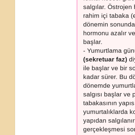
salgılar. Östroje
rahim içi tabaka (
dönemin sonunda o
hormonu azalır v
başlar.
- Yumurtlama gün
(sekretuar faz)
di
ile başlar ve bir
kadar sürer. Bu d
dönemde yumurtl
salgısı başlar ve
tabakasının yapıs
yumurtalıklarda k
yapıdan salgılanı
gerçekleşmesi son