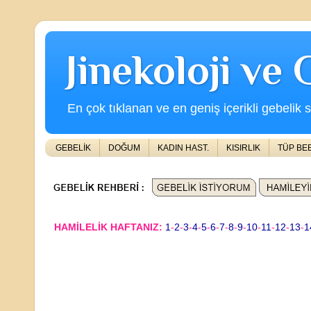
Jinekoloji ve
En çok tıklanan ve en geniş içerikli gebelik s
GEBELİK
DOĞUM
KADIN HAST.
KISIRLIK
TÜP BE
HAMİLELİK HAFTANIZ:
1
-
2
-
3
-
4
-
5
-
6
-
7
-
8
-
9
-
10
-
11
-
12
-
13
-
1