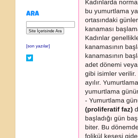
Kadınlarda normal
bu yumurtlama yak
ARA
ortasındaki günler
kanaması başlama
Kadınlar genellikl
kanamasının başla
[son yazılar]
kanamasının başl
adet dönemi veya 
gibi isimler veril
ayılır. Yumurtla
yumurtlama günü
- Yumurtlama gü
(proliferatif faz)
d
başladığı gün ba
biter. Bu dönemde
folikül kesesi gi