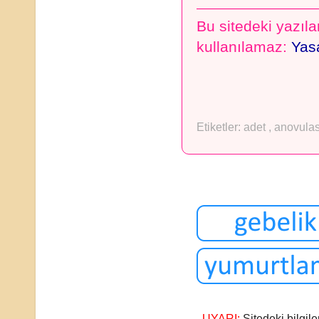
Bu sitedeki yazılar
kullanılamaz:
Yasa
Etiketler:
adet
,
anovula
UYARI:
Sitedeki bilgile