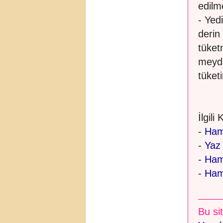
edilme
- Yed
derin
tüket
meyda
tüketi
İlgili
-
Ham
-
Yaz 
-
Hami
-
Hami
Bu sit