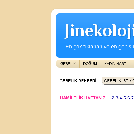
Jinekolo
En çok tıklanan ve en geniş iç
GEBELİK
DOĞUM
KADIN HAST.
HAMİLELİK HAFTANIZ:
1
-
2
-
3
-
4
-
5
-
6
-
7