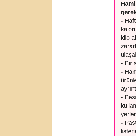
Hami
gerek
- Haf
kalor
kilo a
zarar
ulaşab
- Bir
- Ham
ürünl
ayrınt
- Bes
kulla
yerler
- Pas
liste