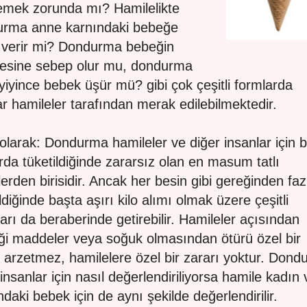
emek zorunda mı? Hamilelikte
rma anne karnındaki bebeğe
 verir mi? Dondurma bebeğin
esine sebep olur mu, dondurma
 yiyince bebek üşür mü? gibi çok çeşitli formlarda
ar hamileler tarafından merak edilebilmektedir.
olarak: Dondurma hamileler ve diğer insanlar için bel
rda tüketildiğinde zararsız olan en masum tatlı
lerden birisidir. Ancak her besin gibi gereğinden faz
ldiğinde başta aşırı kilo alımı olmak üzere çeşitli
ları da beraberinde getirebilir. Hamileler açısından
iği maddeler veya soğuk olmasından ötürü özel bir
arzetmez, hamilelere özel bir zararı yoktur. Don
 insanlar için nasıl değerlendiriliyorsa hamile kadın 
ndaki bebek için de aynı şekilde değerlendirilir.