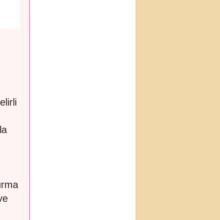
irli
la
durma
ve