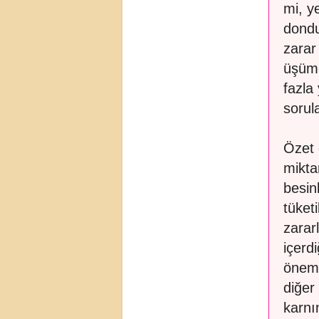
mi, y
dondu
zarar
üşüm
fazla
sorul
Özet 
mikta
besin
tüketi
zarar
içerd
önem 
diğer
karnı