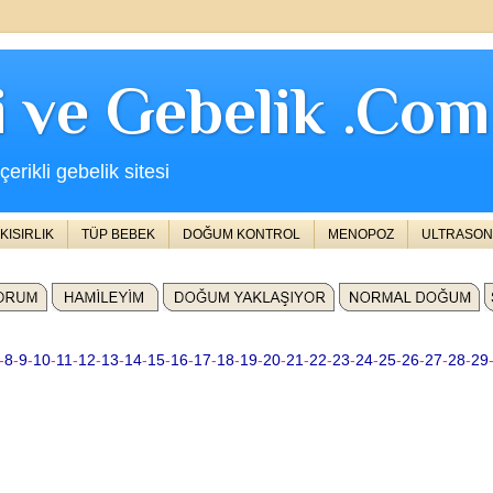
ji ve Gebelik .Com
erikli gebelik sitesi
KISIRLIK
TÜP BEBEK
DOĞUM KONTROL
MENOPOZ
ULTRASON
-
8
-
9
-
10
-
11
-
12
-
13
-
14
-
15
-
16
-
17
-
18
-
19
-
20
-
21
-
22
-
23
-
24
-
25
-
26
-
27
-
28
-
29