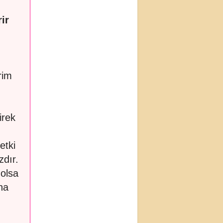
ir
rim
irek
etki
zdır.
 olsa
na