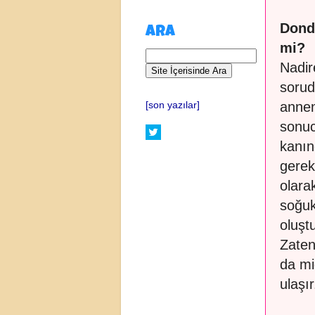
Dond
ARA
mi?
Nadir
sorud
annen
[son yazılar]
sonuc
kanın
gerekl
olara
soğuk
oluşt
Zaten
da mi
ulaşır