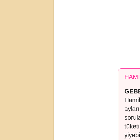
HAMİ
GEBE
Hamil
aylar
sorul
tüket
yiyeb