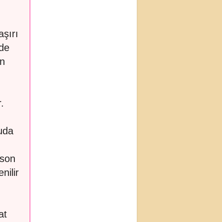
aşırı
nde
ın
.
uda
 son
nilir
at