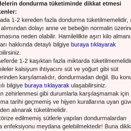
lelerin dondurma tüketiminde dikkat etmesi
enler:
tada 1-2 kereden fazla dondurma tüketilmemelidir, 
i alımından dolayı anne ve bebeğin normalin üzeri
lmasına neden olabilir. Hamilelilkte aşırı kilo alman
ları hakkında detaylı bilgiye
buraya tıklayarak
ilirsiniz.
 seferde 1-2 kaşıktan fazla miktarda tüketilmemelidir
ileler kalsiyum ihtiyacını süt ve yoğurt gibi süt
erinden karşılamalıdır, dondurmadan değil. Bu kon
ılı bilgiye
buraya tıklayarak
ulaşabilirsiniz.
in zehirlenmesi gibi durumlarla karşılaşmamak için
nma tarihi geçmemiş ve hijyen kurallarına uyan güve
den alınarak tüketilmelidir.
törize edilmemiş sütlerle yapılan dondurmalardan
ria enfeksiyonu meydana gelebilmektedir! Buna dikk