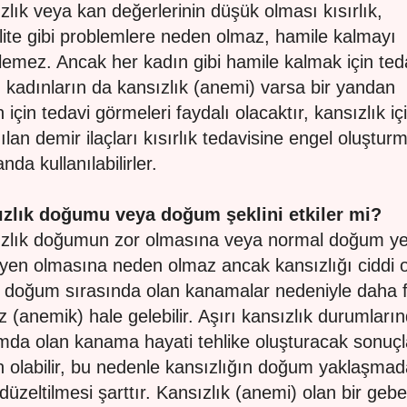
zlık veya kan değerlerinin düşük olması kısırlık,
tilite gibi problemlere neden olmaz, hamile kalmayı
lemez. Ancak her kadın gibi hamile kalmak için ted
 kadınların da kansızlık (anemi) varsa bir yandan
 için tedavi görmeleri faydalı olacaktır, kansızlık iç
nılan demir ilaçları kısırlık tedavisine engel oluştur
nda kullanılabilirler.
zlık doğumu veya doğum şeklini etkiler mi?
zlık doğumun zor olmasına veya normal doğum ye
yen olmasına neden olmaz ancak kansızlığı ciddi 
 doğum sırasında olan kanamalar nedeniyle daha f
z (anemik) hale gelebilir. Aşırı kansızlık durumları
da olan kanama hayati tehlike oluşturacak sonuçl
 olabilir, bu nedenle kansızlığın doğum yaklaşma
düzeltilmesi şarttır. Kansızlık (anemi) olan bir geb