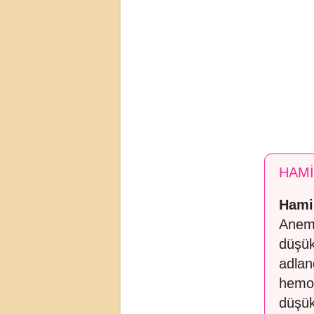
HAMİ
Hamil
Anemi
düşük
adlan
hemog
düşük