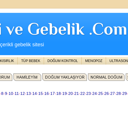
ji ve Gebelik .Com
erikli gebelik sitesi
KISIRLIK
TÜP BEBEK
DOĞUM KONTROL
MENOPOZ
ULTRASON
-
8
-
9
-
10
-
11
-
12
-
13
-
14
-
15
-
16
-
17
-
18
-
19
-
20
-
21
-
22
-
23
-
24
-
25
-
26
-
27
-
28
-
29