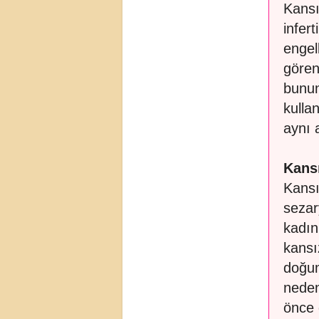
Kansı
infer
engel
gören
bunun
kulla
aynı a
Kansı
Kansı
sezar
kadın
kansı
doğum
neden
önce 