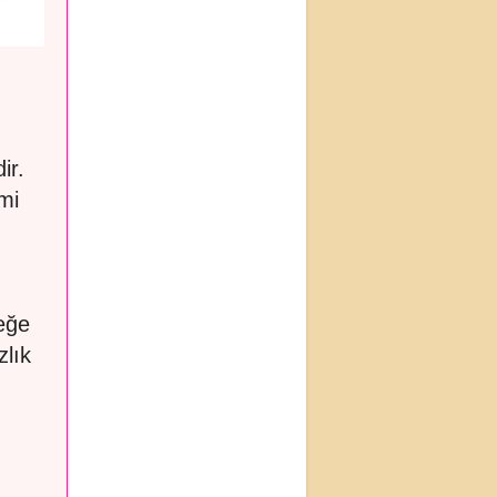
ir.
mi
beğe
zlık