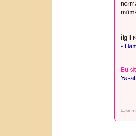
norma
mümk
İlgili
-
Hami
Bu sit
Yasal
Etiketle