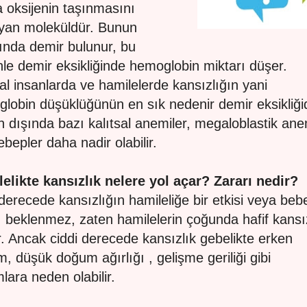
 oksijenin taşınmasını
yan moleküldür. Bunun
ında demir bulunur, bu
le demir eksikliğinde hemoglobin miktarı düşer.
l insanlarda ve hamilelerde kansızlığın yani
lobin düşüklüğünün en sık nedenir demir eksikliğid
 dışında bazı kalıtsal anemiler, megaloblastik ane
ebepler daha nadir olabilir.
elikte kansızlık nelere yol açar? Zararı nedir?
 derecede kansızlığın hamileliğe bir etkisi veya be
ı beklenmez, zaten hamilelerin çoğunda hafif kansı
r. Ancak ciddi derecede kansızlık gebelikte erken
, düşük doğum ağırlığı , gelişme geriliği gibi
lara neden olabilir.