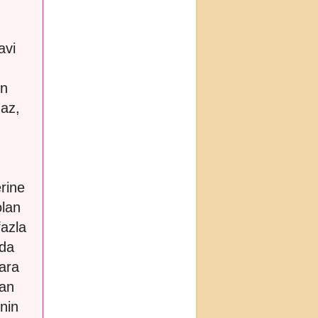
avi
in
maz,
rine
olan
azla
nda
ara
dan
enin