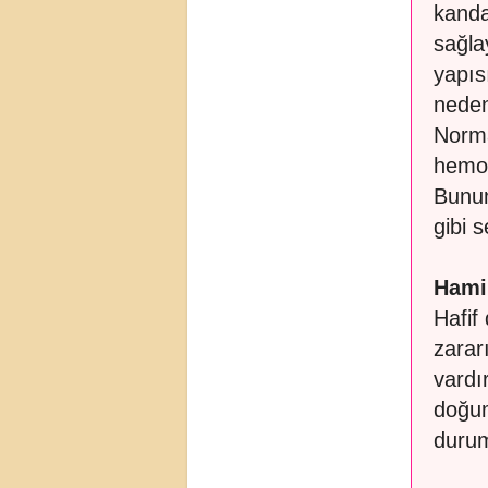
kanda
sağla
yapıs
neden
Norma
hemog
Bunun
gibi s
Hamil
Hafif
zarar
vardı
doğum
durum