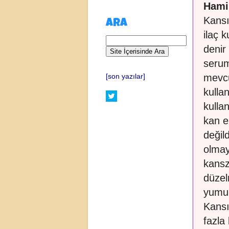
Hamil
Kansı
ARA
ilaç k
denir
serum 
mevcu
[son yazılar]
kulla
kulla
kan e
değil
olmay
kansz
düzel
yumur
Kansı
fazla