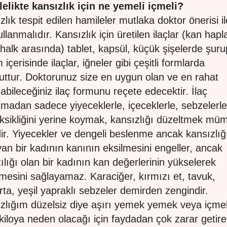
elikte kansızlık için ne yemeli içmeli?
zlık tespit edilen hamileler mutlaka doktor önerisi il
ullanmalıdır. Kansızlık için üretilen ilaçlar (kan hapl
 halk arasında) tablet, kapsül, küçük şişelerde şuru
içerisinde ilaçlar, iğneler gibi çeşitli formlarda
ttur. Doktorunuz size en uygun olan ve en rahat
nabileceğiniz ilaç formunu reçete edecektir. İlaç
nmadan sadece yiyeceklerle, içeceklerle, sebzelerle
ksikliğini yerine koymak, kansızlığı düzeltmek mü
dir. Yiyecekler ve dengeli beslenme ancak kansızlığ
an bir kadının kanının eksilmesini engeller, ancak
ılığı olan bir kadının kan değerlerinin yükselerek
mesini sağlayamaz. Karaciğer, kırmızı et, tavuk,
ta, yeşil yapraklı sebzeler demirden zengindir.
zlığım düzelsiz diye aşırı yemek yemek veya içme
 kiloya neden olacağı için faydadan çok zarar getireb