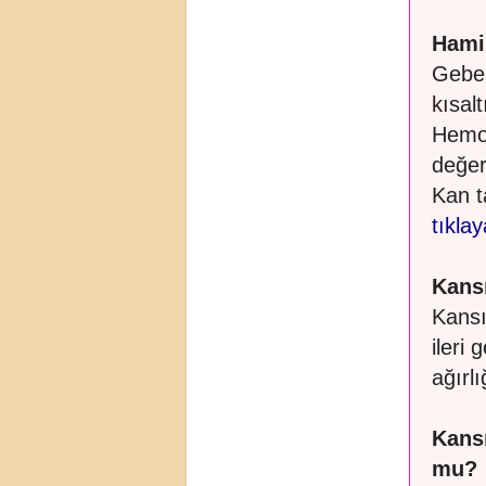
Hamil
Gebel
kısalt
Hemot
değer
Kan ta
tıkla
Kansı
Kansı
ileri
ağırlı
Kansı
mu?