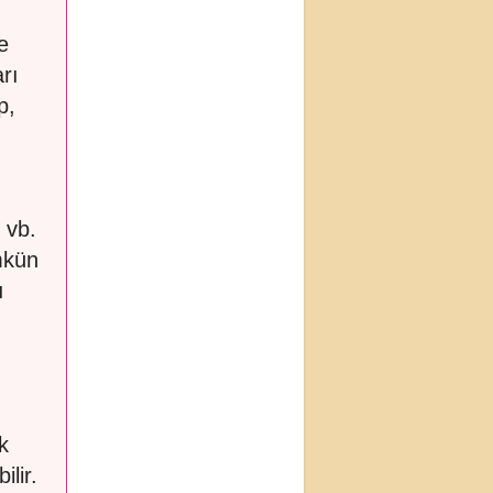
e
arı
p,
 vb.
mkün
ı
k
ilir.