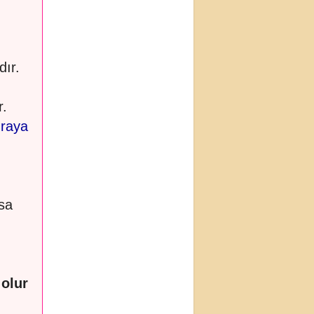
dır.
r.
raya
sa
 olur