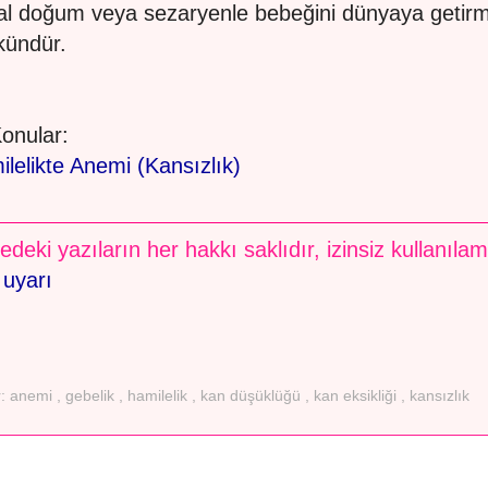
l doğum veya sezaryenle bebeğini dünyaya getirm
ündür.
 Konular:
lelikte Anemi (Kansızlık)
edeki yazıların her hakkı saklıdır, izinsiz kullanıla
 uyarı
r:
anemi
,
gebelik
,
hamilelik
,
kan düşüklüğü
,
kan eksikliği
,
kansızlık