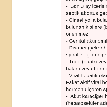
- Son 3 ay içeris
septik abortus ge
- Cinsel yolla bul
bulunan kişilere (b
önerilmez.
- Genital aktinom
- Diyabet (şeker h
spiraller için enge
- Troid (guatr) vey
bakırlı veya hormon
- Viral hepatiti ola
Fakat aktif viral
hormonu içeren sp
- Akut karaciğer h
(hepatoselüler ad