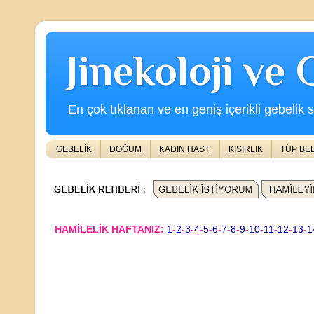
Jinekoloji ve
En çok tıklanan ve en geniş içerikli gebelik s
GEBELİK
DOĞUM
KADIN HAST.
KISIRLIK
TÜP BE
HAMİLELİK HAFTANIZ:
1
-
2
-
3
-
4
-
5
-
6
-
7
-
8
-
9
-
10
-
11
-
12
-
13
-
1