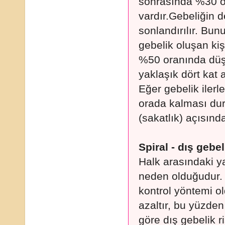
sonrasında %30 or
vardır.Gebeliğin 
sonlandırılır. Bunu
gebelik oluşan kiş
%50 oranında düşü
yaklaşık dört kat a
Eğer gebelik ilerle
orada kalması du
(sakatlık) açısında
Spiral - dış gebeli
Halk arasındaki ya
neden olduğudur. S
kontrol yöntemi ol
azaltır, bu yüzde
göre dış gebelik r