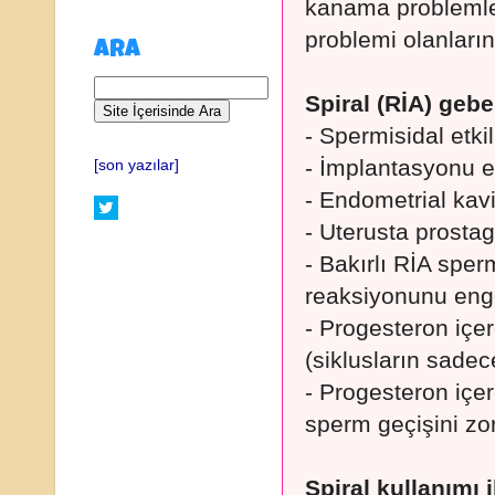
kanama problemle
problemi olanların
ARA
Spiral (RİA) gebe
- Spermisidal etkili
- İmplantasyonu e
[son yazılar]
- Endometrial kavit
- Uterusta prostagl
- Bakırlı RİA sper
reaksiyonunu enge
- Progesteron içe
(siklusların sade
- Progesteron içe
sperm geçişini zorl
Spiral kullanımı il