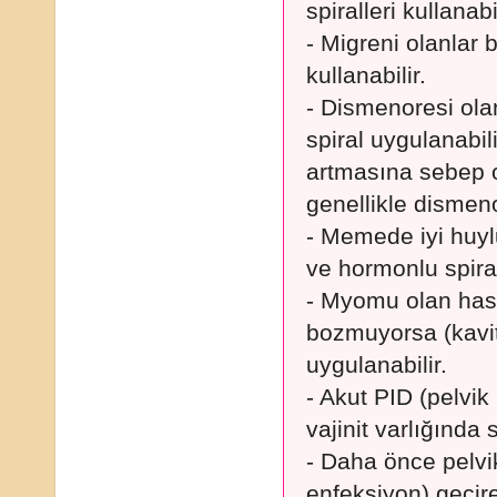
spiralleri kullanabil
- Migreni olanlar b
kullanabilir.
- Dismenoresi ola
spiral uygulanabil
artmasına sebep ol
genellikle dismeno
- Memede iyi huylu
ve hormonlu spiral
- Myomu olan has
bozmuyorsa (kavit
uygulanabilir.
- Akut PID (pelvik 
vajinit varlığında
- Daha önce pelvik
enfeksiyon) geçir