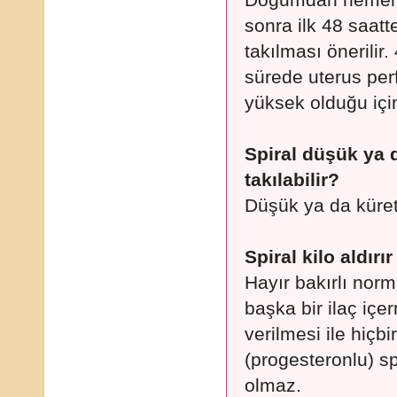
Doğumdan hemen s
sonra ilk 48 saatt
takılması önerilir.
sürede uterus per
yüksek olduğu için
Spiral düşük ya 
takılabilir?
Düşük ya da küreta
Spiral kilo aldırı
Hayır bakırlı nor
başka bir ilaç içe
verilmesi ile hiçbi
(progesteronlu) sp
olmaz.