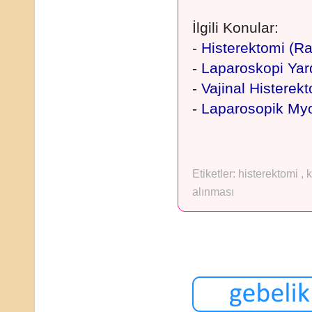
İlgili Konular:
-
Histerektomi (R
-
Laparoskopi Yard
-
Vajinal Histerek
-
Laparosopik My
Etiketler:
histerektomi
,
k
alınması