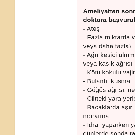
Ameliyattan sonr
doktora başvurul
- Ateş
- Fazla miktarda 
veya daha fazla)
- Ağrı kesici alın
veya kasık ağrısı
- Kötü kokulu vajin
- Bulantı, kusma
- Göğüs ağrısı, n
- Ciltteki yara ye
- Bacaklarda aşırı
morarma
- İdrar yaparken y
günlerde sonda tak