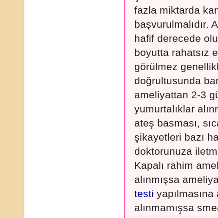
fazla miktarda k
başvurulmalıdır. A
hafif derecede ol
boyutta rahatsız 
görülmez genellikl
doğrultusunda ban
ameliyattan 2-3 g
yumurtalıklar alı
ateş basması, sı
şikayetleri bazı h
doktorunuza iletme
Kapalı rahim amel
alınmışsa ameliya
testi
yapılmasına a
alınmamışsa smear