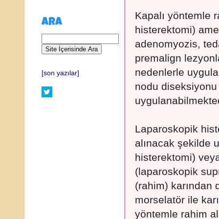
Kapalı yöntemle r
ARA
histerektomi) ame
adenomyozis, teda
premalign lezyonla
nedenlerle uygulan
[son yazılar]
nodu diseksiyonu 
uygulanabilmekted
Laparoskopik hist
alınacak şekilde u
histerektomi) vey
(laparoskopik supr
(rahim) karından 
morselatör ile karı
yöntemle rahim al