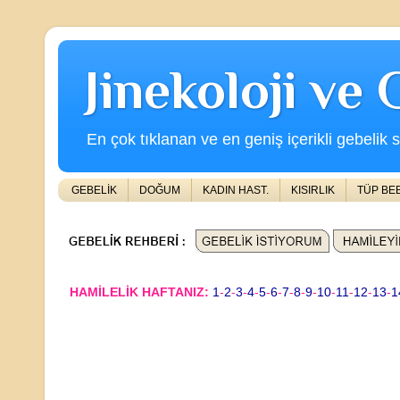
Jinekoloji ve
En çok tıklanan ve en geniş içerikli gebelik s
GEBELİK
DOĞUM
KADIN HAST.
KISIRLIK
TÜP BE
HAMİLELİK HAFTANIZ:
1
-
2
-
3
-
4
-
5
-
6
-
7
-
8
-
9
-
10
-
11
-
12
-
13
-
1