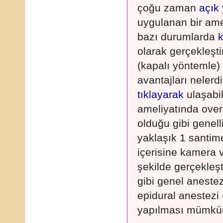
çoğu zaman
açık
uygulanan bir ame
bazı durumlarda
k
olarak gerçekleşt
(kapalı yöntemle) a
avantajları nelerdi
tıklayarak
ulaşabil
ameliyatında over 
olduğu gibi genel
yaklaşık 1 santime
içerisine kamera ve
şekilde gerçekleşt
gibi genel anestezi
epidural anestezi 
yapılması mümkün 