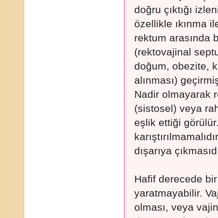
doğru çıktığı izlen
özellikle ıkınma il
rektum arasında 
(rektovajinal sept
doğum, obezite, ka
alınması) geçirmiş 
Nadir olmayarak r
(sistosel) veya r
eşlik ettiği görülü
karıştırılmamalıd
dışarıya çıkmasıdı
Hafif derecede bir
yaratmayabilir. Va
olması, veya vajina