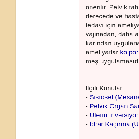
önerilir. Pelvik ta
derecede ve hasta
tedavi için ameliya
vajinadan, daha a
karından uygulana
ameliyatlar
kolpor
meş uygulamasıdı
İlgili Konular:
-
Sistosel (Mesan
-
Pelvik Organ Sa
-
Uterin İnversiyo
-
İdrar Kaçırma (Ü