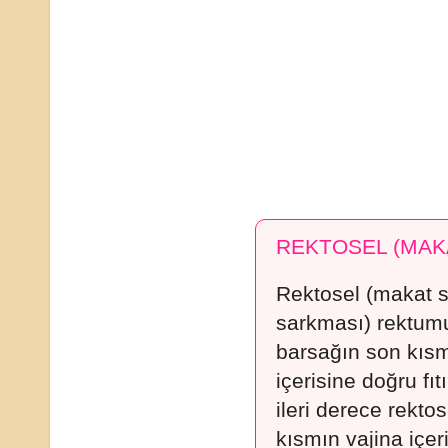
REKTOSEL (MAK
Rektosel (makat 
sarkması) rektumu
barsağın son kısm
içerisine doğru fı
ileri derece rektos
kısmın vajina içer