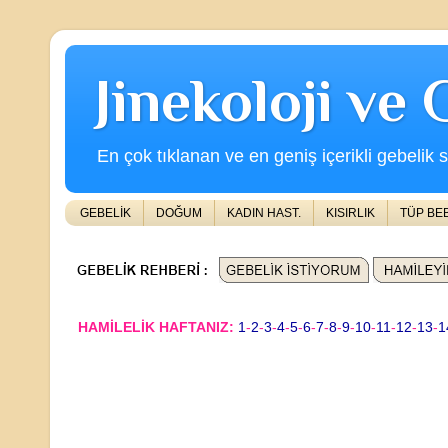
Jinekoloji ve
En çok tıklanan ve en geniş içerikli gebelik s
GEBELİK
DOĞUM
KADIN HAST.
KISIRLIK
TÜP BE
HAMİLELİK HAFTANIZ:
1
-
2
-
3
-
4
-
5
-
6
-
7
-
8
-
9
-
10
-
11
-
12
-
13
-
1