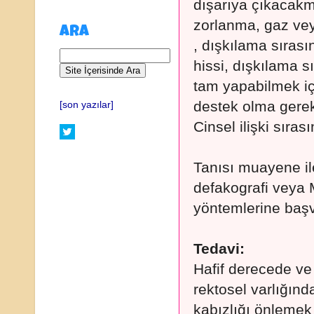
dışarıya çıkacakmı
zorlanma, gaz vey
ARA
, dışkılama sıras
hissi, dışkılama s
tam yapabilmek i
destek olma gereks
[son yazılar]
Cinsel ilişki sırası
Tanısı muayene ile
defakografi veya 
yöntemlerine başvu
Tedavi:
Hafif derecede ve
rektosel varlığın
kabızlığı önlemek i