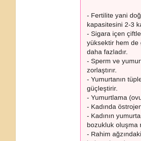
- Fertilite yani do
kapasitesini 2-3 ka
- Sigara içen çiftl
yüksektir hem de 
daha fazladır.
- Sperm ve yumurt
zorlaştırır.
- Yumurtanın tüpl
güçleştirir.
- Yumurtlama (ovul
- Kadında östroje
- Kadının yumurta
bozukluk oluşma ris
- Rahim ağzındaki