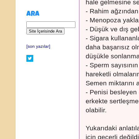
hale gelmesine se
- Rahim ağzından i
ARA
- Menopoza yaklaş
- Düşük ve dış gebe
- Sigara kullanan
daha başarısız ol
[son yazılar]
düşükle sonlanma 
- Sperm sayısının
hareketli olmalar
Semen miktarını az
- Penisi besleyen
erkekte sertleşme
olabilir.
Yukarıdaki anlatıl
için geçerli değildi