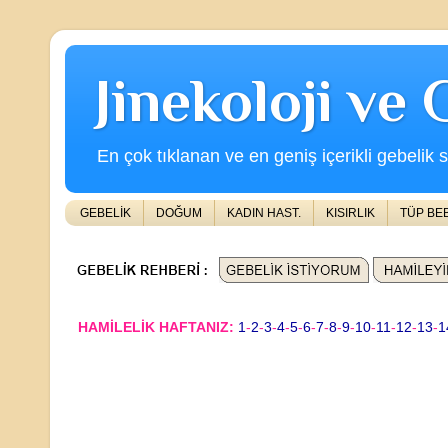
Jinekoloji ve
En çok tıklanan ve en geniş içerikli gebelik s
GEBELİK
DOĞUM
KADIN HAST.
KISIRLIK
TÜP BE
HAMİLELİK HAFTANIZ:
1
-
2
-
3
-
4
-
5
-
6
-
7
-
8
-
9
-
10
-
11
-
12
-
13
-
1