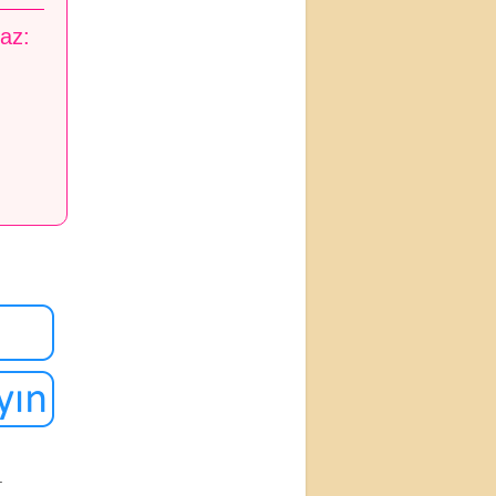
maz:
.