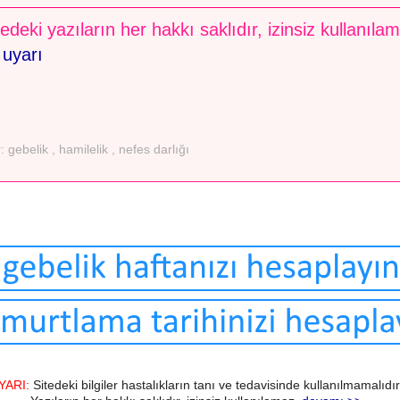
edeki yazıların her hakkı saklıdır, izinsiz kullanıla
 uyarı
r:
gebelik
,
hamilelik
,
nefes darlığı
YARI:
Sitedeki bilgiler hastalıkların tanı ve tedavisinde kullanılmamalıdır