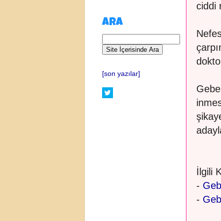
ciddi 
ARA
Nefes
çarpı
dokto
[son yazılar]
Gebel
inmes
şikay
adayl
İlgili
-
Geb
-
Gebe