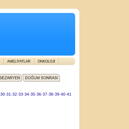
AMELİYATLAR
ONKOLOJİ
-
30
-
31
-
32
-
33
-
34
-
35
-
36
-
37
-
38
-
39
-
40
-
41