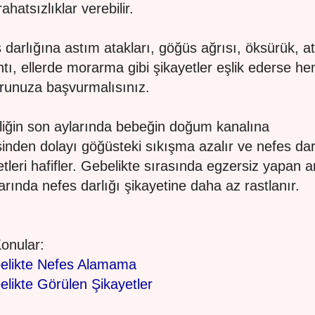
rahatsızlıklar verebilir.
 darlığına astım atakları, göğüs ağrısı, öksürük, a
ntı, ellerde morarma gibi şikayetler eşlik ederse h
runuza başvurmalısınız.
iğin son aylarında bebeğin doğum kanalına
inden dolayı göğüsteki sıkışma azalır ve nefes dar
etleri hafifler. Gebelikte sırasında egzersiz yapan 
arında nefes darlığı şikayetine daha az rastlanır.
 Konular:
elikte Nefes Alamama
likte Görülen Şikayetler