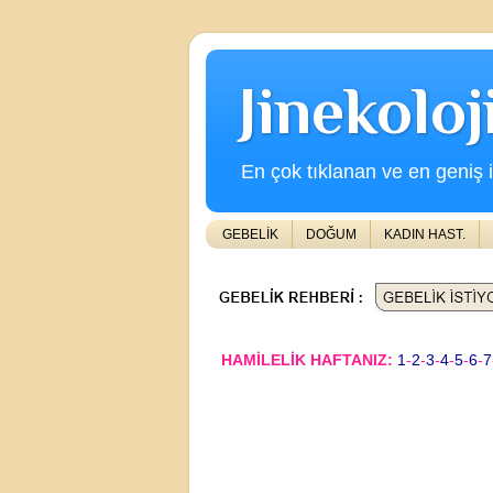
Jinekolo
En çok tıklanan ve en geniş iç
GEBELİK
DOĞUM
KADIN HAST.
HAMİLELİK HAFTANIZ:
1
-
2
-
3
-
4
-
5
-
6
-
7