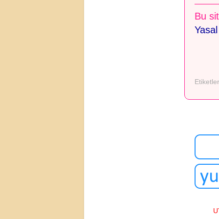
Bu sit
Yasal
Etiketle
U