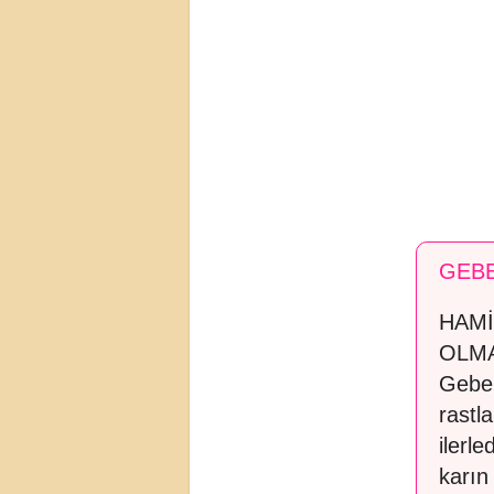
GEBE
HAMİ
OLM
Gebel
rastl
ilerl
karın