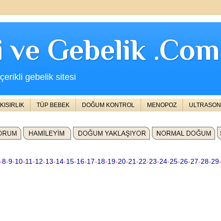
ji ve Gebelik .Com
erikli gebelik sitesi
KISIRLIK
TÜP BEBEK
DOĞUM KONTROL
MENOPOZ
ULTRASON
-
8
-
9
-
10
-
11
-
12
-
13
-
14
-
15
-
16
-
17
-
18
-
19
-
20
-
21
-
22
-
23
-
24
-
25
-
26
-
27
-
28
-
29