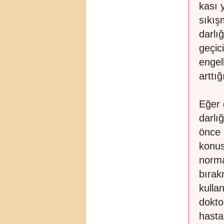
kası 
sıkış
darlı
geçic
engel
arttığ
Eğer 
darlı
önce 
konus
norma
bırak
kulla
dokto
hasta