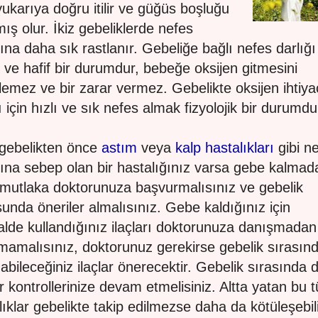
yukarıya doğru itilir ve güğüs boşluğu
mış olur. İkiz gebeliklerde nefes
ğına daha sık rastlanır. Gebeliğe bağlı nefes darlığı
i ve hafif bir durumdur, bebeğe oksijen gitmesini
lemez ve bir zarar vermez. Gebelikte oksijen ihtiya
ı için hızlı ve sık nefes almak fizyolojik bir durumdu
gebelikten önce
astım
veya
kalp hastalıkları
gibi n
ğına sebep olan bir hastalığınız varsa gebe kalmad
mutlaka doktorunuza başvurmalısınız ve gebelik
unda öneriler almalısınız. Gebe kaldığınız için
lde kullandığınız ilaçları doktorunuza danışmadan
mamalısınız, doktorunuz gerekirse gebelik sırasın
nabileceğiniz ilaçlar önerecektir. Gebelik sırasında 
r kontrollerinize devam etmelisiniz. Altta yatan bu t
lıklar gebelikte takip edilmezse daha da kötüleşebil