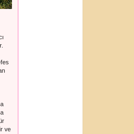
cı
r.
efes
an
da
da
ür
ir ve