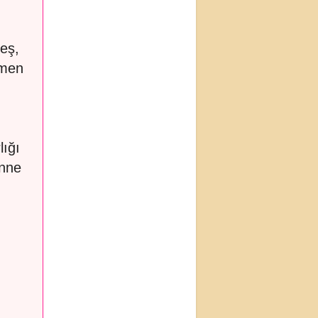
teş,
emen
lığı
anne