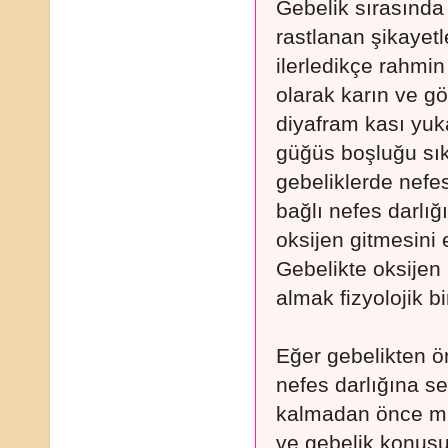
Gebelik sırasında 
rastlanan şikayetl
ilerledikçe rahmi
olarak karın ve gö
diyafram kası yuka
güğüs boşluğu sıkı
gebeliklerde nefes
bağlı nefes darlığ
oksijen gitmesini
Gebelikte oksijen i
almak fizyolojik b
Eğer gebelikten 
nefes darlığına se
kalmadan önce mu
ve gebelik konusu