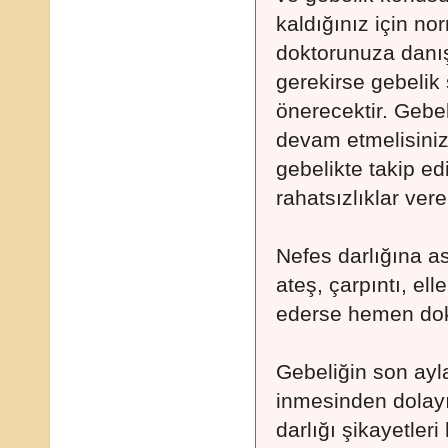
kaldığınız için nor
doktorunuza danı
gerekirse gebelik 
önerecektir. Gebel
devam etmelisiniz.
gebelikte takip ed
rahatsızlıklar vereb
Nefes darlığına as
ateş, çarpıntı, el
ederse hemen dok
Gebeliğin son ay
inmesinden dolayı
darlığı şikayetleri