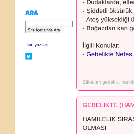
- Dudaklarda, ell
- Şiddetli öksürük
ARA
- Ateş yüksekliği,
- Boğazdan kan g
İlgili Konular:
[son yazılar]
-
Gebelikte Nefes 
Etiketler:
gebelik
,
hamil
GEBELİKTE (HAM
HAMİLELİK SIRA
OLMASI