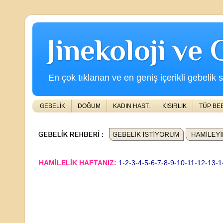
Jinekoloji ve
En çok tıklanan ve en geniş içerikli gebelik s
GEBELİK
DOĞUM
KADIN HAST.
KISIRLIK
TÜP BE
HAMİLELİK HAFTANIZ:
1
-
2
-
3
-
4
-
5
-
6
-
7
-
8
-
9
-
10
-
11
-
12
-
13
-
1