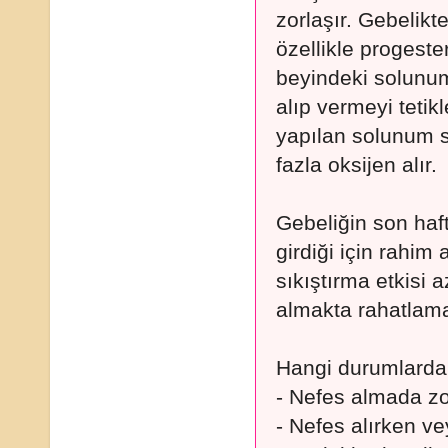
zorlaşır. Gebelik
özellikle progest
beyindeki solunum
alıp vermeyi tetik
yapılan solunum sa
fazla oksijen alır.
Gebeliğin son ha
girdiği için rahim
sıkıştırma etkisi 
almakta rahatlama
Hangi durumlarda 
- Nefes almada zor
- Nefes alırken ve