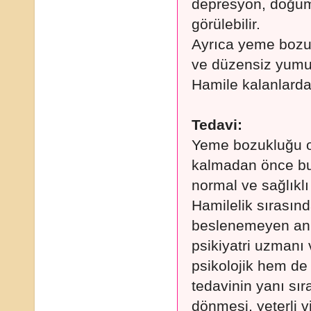
depresyon, doğu
görülebilir.
Ayrıca yeme bozu
ve düzensiz yumur
Hamile kalanlarda
Tedavi:
Yeme bozukluğu ol
kalmadan önce bu 
normal ve sağlıklı
Hamilelik sırasın
beslenemeyen ann
psikiyatri uzmanı
psikolojik hem de 
tedavinin yanı sı
dönmesi, yeterli 