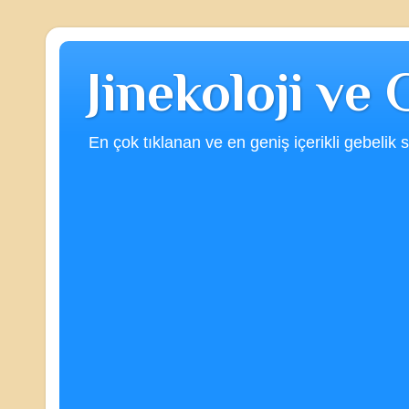
Jinekoloji ve
En çok tıklanan ve en geniş içerikli gebelik s