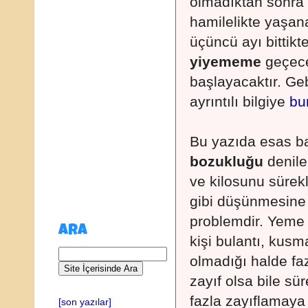
olmadıktan sonra 
hamilelikte yaşana
üçüncü ayı bittikt
yiyememe
geçece
başlayacaktır. Geb
ayrıntılı bilgiye
bu
Bu yazıda esas b
bozukluğu
denile
ve kilosunu sürek
gibi düşünmesine 
problemdir. Yeme 
ARA
kişi bulantı, kus
olmadığı halde fa
zayıf olsa bile s
fazla zayıflamaya
[son yazılar]