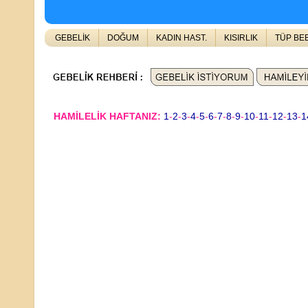
GEBELİK
DOĞUM
KADIN HAST.
KISIRLIK
TÜP BE
HAMİLELİK HAFTANIZ:
1
-
2
-
3
-
4
-
5
-
6
-
7
-
8
-
9
-
10
-
11
-
12
-
13
-
1