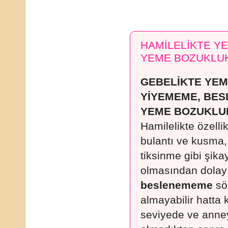
HAMİLELİKTE Y
YEME BOZUKLU
GEBELİKTE YE
YİYEMEME, BE
YEME BOZUKLU
Hamilelikte özellik
bulantı ve kusma, 
tiksinme gibi şikay
olmasından dolayı
beslenememe
söz
almayabilir hatta k
seviyede ve anney