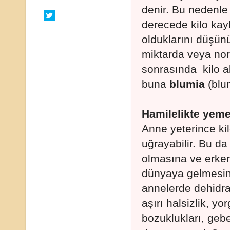
denir. Bu nedenle
derecede kilo kay
olduklarını düşünü
miktarda veya no
sonrasında kilo a
buna
blumia
(blu
Hamilelikte yeme 
Anne yeterince kil
uğrayabilir. Bu d
olmasına ve erken
dünyaya gelmesin
annelerde dehidra
aşırı halsizlik, yo
bozuklukları, geb