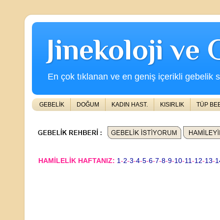
Jinekoloji ve
En çok tıklanan ve en geniş içerikli gebelik s
GEBELİK
DOĞUM
KADIN HAST.
KISIRLIK
TÜP BE
HAMİLELİK HAFTANIZ:
1
-
2
-
3
-
4
-
5
-
6
-
7
-
8
-
9
-
10
-
11
-
12
-
13
-
1