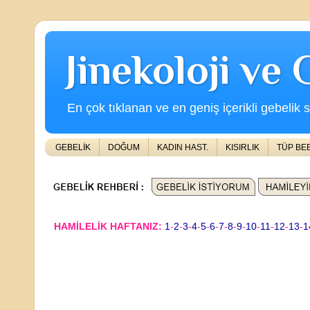
Jinekoloji ve
En çok tıklanan ve en geniş içerikli gebelik s
GEBELİK
DOĞUM
KADIN HAST.
KISIRLIK
TÜP BE
HAMİLELİK HAFTANIZ:
1
-
2
-
3
-
4
-
5
-
6
-
7
-
8
-
9
-
10
-
11
-
12
-
13
-
1