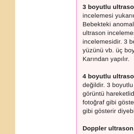
3 boyutlu ultraso
incelemesi yukarıd
Bebekteki anomali 
ultrason incelemesi
incelemesidir. 3 b
yüzünü vb. üç boyu
Karından yapılır.
4 boyutlu ultraso
değildir. 3 boyutl
görüntü hareketlid
fotoğraf gibi göst
gibi gösterir diyebi
Doppler ultrason