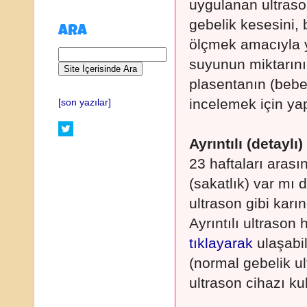
uygulanan ultrason
gebelik kesesini, 
ARA
ölçmek amacıyla y
suyunun miktarını
plasentanın (bebeğ
incelemek için yapı
[son yazılar]
Ayrıntılı (detaylı
23 haftaları aras
(sakatlık) var mı d
ultrason gibi karı
Ayrıntılı ultrason
tıklayarak
ulaşabil
(normal gebelik ul
ultrason cihazı kul