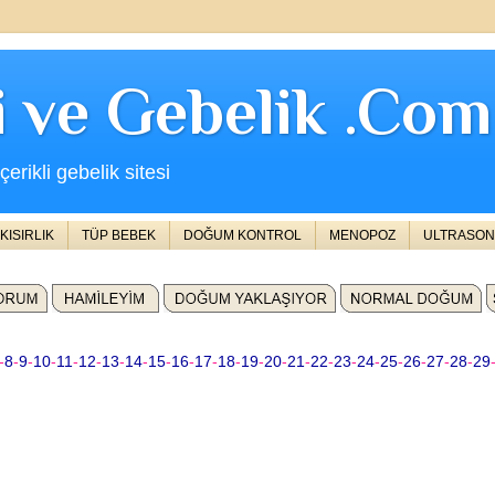
ji ve Gebelik .Com
erikli gebelik sitesi
KISIRLIK
TÜP BEBEK
DOĞUM KONTROL
MENOPOZ
ULTRASON
-
8
-
9
-
10
-
11
-
12
-
13
-
14
-
15
-
16
-
17
-
18
-
19
-
20
-
21
-
22
-
23
-
24
-
25
-
26
-
27
-
28
-
29