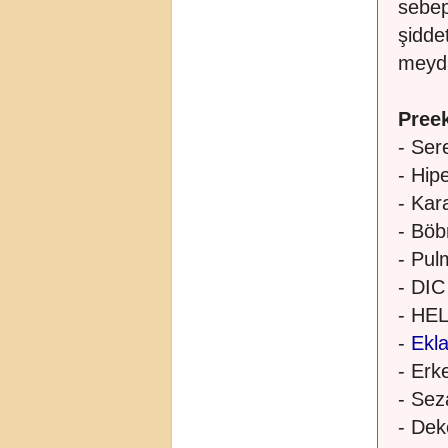
sebep 
şidde
meyda
Preek
- Ser
- Hipe
- Kar
- Böb
- Pu
- DIC
- HE
-
Ekl
- Er
- Sez
- Dek