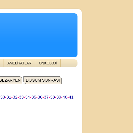
AMELİYATLAR
ONKOLOJİ
-
30
-
31
-
32
-
33
-
34
-
35
-
36
-
37
-
38
-
39
-
40
-
41