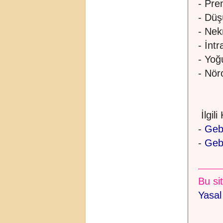
- Pre
- Dü
- Nek
- İnt
- Yo
- Nör
İlgili
-
Geb
-
Gebe
Bu sit
Yasal