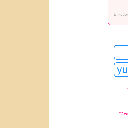
Etiketle
U
"Geb