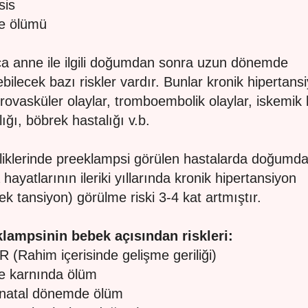
sis
e ölümü
a anne ile ilgili doğumdan sonra uzun dönemde
ebilecek bazı riskler vardır. Bunlar kronik hipertans
rovasküler olaylar, tromboembolik olaylar, iskemik 
lığı, böbrek hastalığı v.b.
iklerinde preeklampsi görülen hastalarda doğumd
hayatlarının ileriki yıllarında kronik hipertansiyon
ek tansiyon) görülme riski 3-4 kat artmıştır.
lampsinin bebek açısından riskleri:
R (Rahim içerisinde gelişme geriliği)
e karnında ölüm
inatal dönemde ölüm