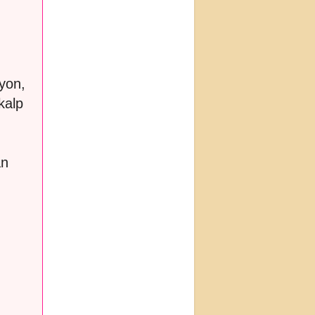
iyon,
kalp
an