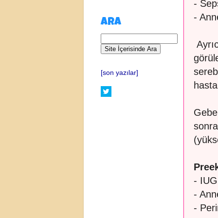
- Sep
- Ann
ARA
Ayrıc
görül
sereb
[son yazılar]
hasta
Gebel
sonra 
(yüks
Preek
- IUG
- Ann
- Per