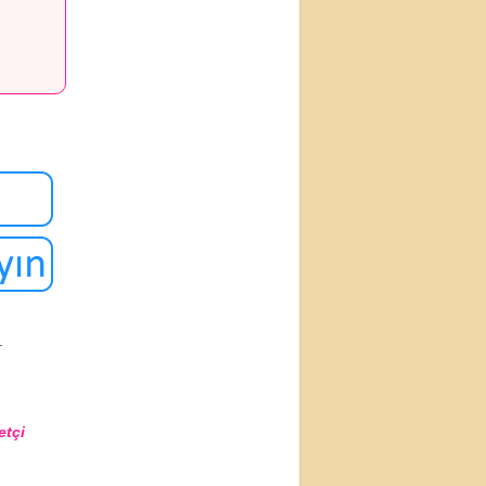
.
etçi