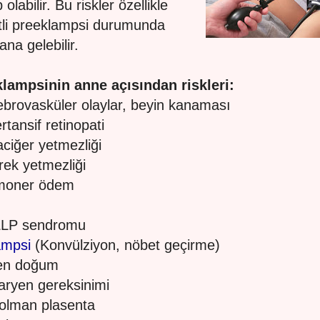
olabilir. Bu riskler özellikle
tli preeklampsi durumunda
na gelebilir.
lampsinin anne açısından riskleri:
ebrovasküler olaylar, beyin kanaması
rtansif retinopati
aciğer yetmezliği
rek yetmezliği
lmoner ödem
LLP sendromu
ampsi
(Konvülziyon, nöbet geçirme)
ken doğum
aryen gereksinimi
olman plasenta