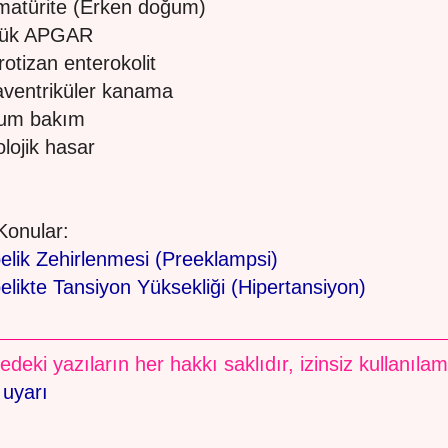
matürite (Erken doğum)
şük APGAR
rotizan enterokolit
raventriküler kanama
ğum bakım
olojik hasar
 Konular:
elik Zehirlenmesi (Preeklampsi)
likte Tansiyon Yüksekliği (Hipertansiyon)
edeki yazıların her hakkı saklıdır, izinsiz kullanıla
 uyarı