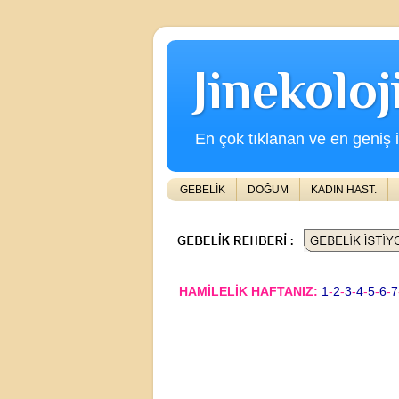
Jinekolo
En çok tıklanan ve en geniş iç
GEBELİK
DOĞUM
KADIN HAST.
HAMİLELİK HAFTANIZ:
1
-
2
-
3
-
4
-
5
-
6
-
7