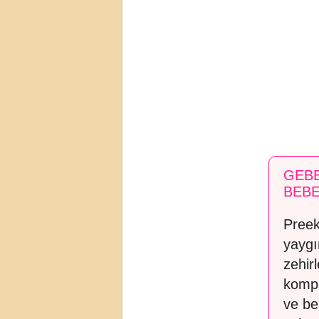
GEBE
BEBE
Preek
yaygın
zehir
kompl
ve be